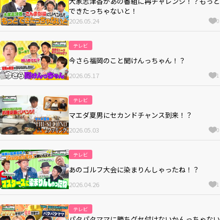
大家志津香があの番組に再チャレンジ！？もっと
できたっちゃないと！
2026.05.24
0
テレビ
今さら福岡のこと聞けんっちゃん！？
2026.05.17
1
テレビ
マエダ夏男にセカンドチャンス到来！？
2026.05.03
0
テレビ
あのゴルフ大会に染まりんしゃったね！？
2026.04.26
1
テレビ
パタパタママに勝ちグセ付けないかんっちゃない