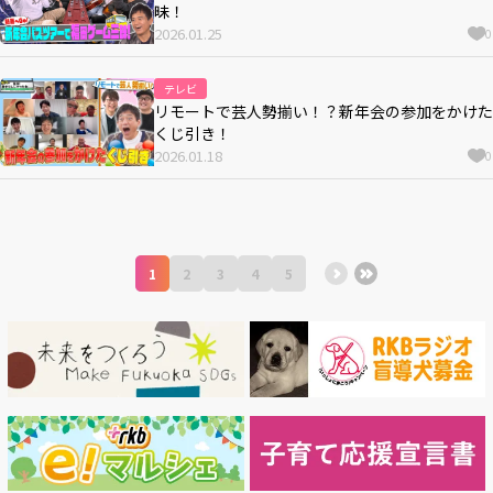
昧！
2026.01.25
0
テレビ
リモートで芸人勢揃い！？新年会の参加をかけた
くじ引き！
2026.01.18
0
1
2
3
4
5