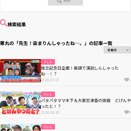
RKB毎日ホールディングス
視聴データ取り扱いについて
RKB毎日放送株式会社
著作権とリンク
検索結果
関連会社
利用者情報の外部送信について
華丸の「先生！染まりんしゃったね…。」の
記事一覧
テレビ
独立記念日企画！英語で演説しんしゃった
ね…！？
2026.07.05
1
テレビ
パタパタママ木下＆大家志津香の挑戦 どげんや
ったと！？
2026.06.28
0
テレビ