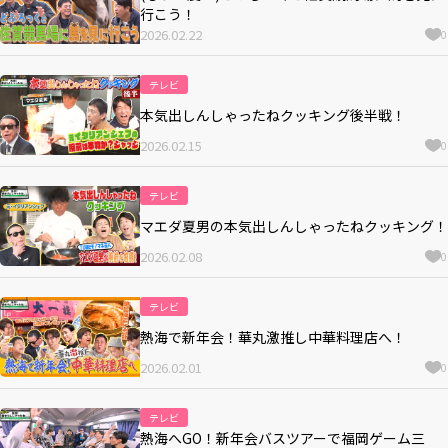
行こう！
2026.02.22
0
テレビ
本気出しんしゃったねクッキング後半戦！
2026.02.15
0
テレビ
マエダ夏男の本気出しんしゃったねクッキング！
2026.02.08
0
テレビ
熱海で新年会！華丸激推し中華料理店へ！
2026.02.01
0
テレビ
熱海へGO！新年会バスツアーで福岡ゲーム三