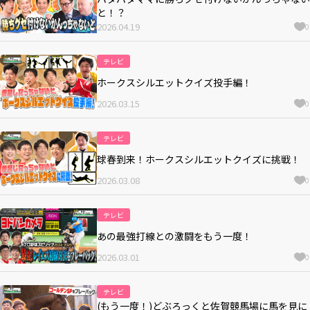
と！？
2026.04.19
0
テレビ
ホークスシルエットクイズ投手編！
2026.03.15
0
テレビ
球春到来！ホークスシルエットクイズに挑戦！
2026.03.08
0
テレビ
あの最強打線との激闘をもう一度！
2026.03.01
0
テレビ
(もう一度！)どぶろっくと佐賀競馬場に馬を見に