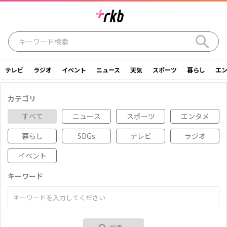
テレビ
ラジオ
イベント
ニュース
天気
スポーツ
暮らし
エ
ラジオ
テレビ
ニュース
イベント
カテゴリ
暮らし
エンタメ
スポーツ
天気
すべて
ニュース
スポーツ
エンタメ
暮らし
SDGs
テレビ
ラジオ
シリーズ
ライター
SDGs
アナウンサー
イベント
投稿
ショッピング
SNS一覧
キーワード
ご意見・お問い合わせ
スタジオ見学について
後援依頼申請について
採用情報について
会社情報
サイトポリシー