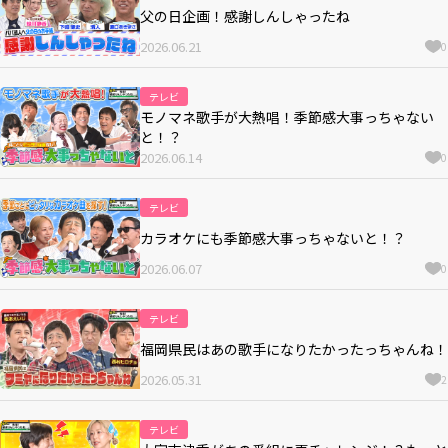
父の日企画！感謝しんしゃったね
2026.06.21
0
テレビ
モノマネ歌手が大熱唱！季節感大事っちゃない
と！？
2026.06.14
0
テレビ
カラオケにも季節感大事っちゃないと！？
2026.06.07
0
テレビ
福岡県民はあの歌手になりたかったっちゃんね！
2026.05.31
2
テレビ