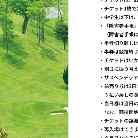
・チケット1枚で
・中学生以下は
・「障害者手帳
（障害者手帳
・半券切り離し
・半券は競技終
・チケットはいか
・別日に振り替
・サスペンデッ
・前売り券は3
※払い戻しの
・当日券は当日
なお、競技開始
・チケットの譲
・再入場はでき
・クラブハウス