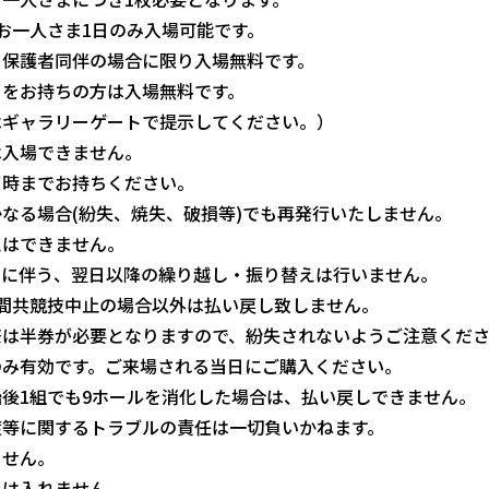
お一人さま1日のみ入場可能です。
、保護者同伴の場合に限り入場無料です。
」をお持ちの方は入場無料です。
はギャラリーゲートで提示してください。）
は入場できません。
了時までお持ちください。
なる場合(紛失、焼失、破損等)でも再発行いたしません。
えはできません。
ドに伴う、翌日以降の繰り越し・振り替えは行いません。
日間共競技中止の場合以外は払い戻し致しません。
際は半券が必要となりますので、紛失されないようご注意くだ
のみ有効です。ご来場される当日にご購入ください。
後1組でも9ホールを消化した場合は、払い戻しできません。
渡等に関するトラブルの責任は一切負いかねます。
ません。
には入れません。