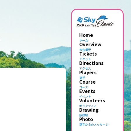
Home
ホーム
Overview
大会概要
Tickets
チケット
Directions
アクセス
Players
選手
Course
コース
Events
イベント
Volunteers
ボランティア
Drawing
似顔絵
Photo
選手からのメッセージ