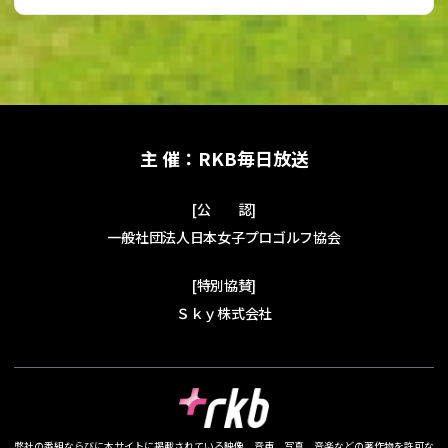
主 催：RKB毎日放送
[公 認]
一般社団法人日本女子プロゴルフ協会
[特別協賛]
Ｓｋｙ株式会社
弊社の番組ならびに本サイトに掲載されている映像、音声、写真、音楽などの著作物を許可な