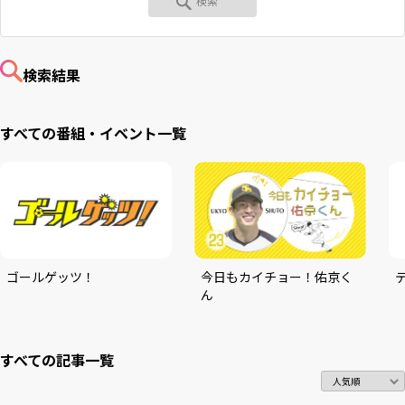
RKB毎日ホールディングス
視聴データ取り扱いについて
RKB毎日放送株式会社
著作権とリンク
検索結果
関連会社
利用者情報の外部送信について
すべての番組・イベント一覧
ゴールゲッツ！
今日もカイチョー！佑京く
ん
すべての
記事一覧