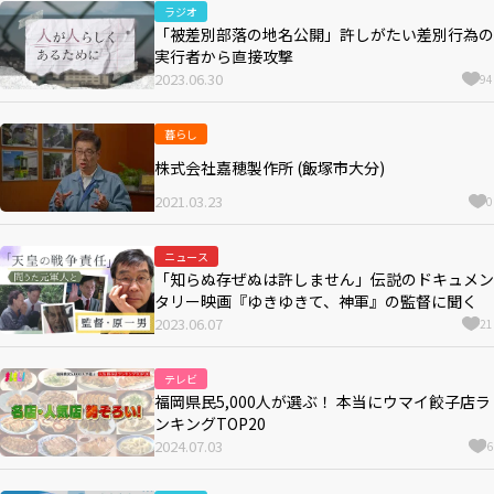
ラジオ
「被差別部落の地名公開」許しがたい差別行為の
実行者から直接攻撃
2023.06.30
94
暮らし
株式会社嘉穂製作所 (飯塚市大分)
2021.03.23
0
ニュース
「知らぬ存ぜぬは許しません」伝説のドキュメン
タリー映画『ゆきゆきて、神軍』の監督に聞く
2023.06.07
21
テレビ
福岡県民5,000人が選ぶ！ 本当にウマイ餃子店ラ
ンキングTOP20
2024.07.03
6