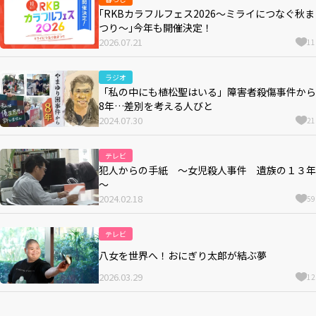
｢RKBカラフルフェス2026～ミライにつなぐ秋ま
つり～｣今年も開催決定！
2026.07.21
11
ラジオ
「私の中にも植松聖はいる」障害者殺傷事件から
8年…差別を考える人びと
2024.07.30
21
テレビ
犯人からの手紙 ～女児殺人事件 遺族の１３年
～
2024.02.18
59
テレビ
八女を世界へ！おにぎり太郎が結ぶ夢
2026.03.29
12