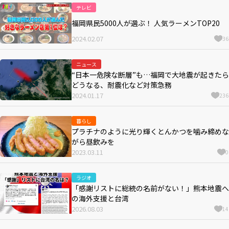
テレビ
福岡県民5000人が選ぶ！ 人気ラーメンTOP20
2024.02.07
36
ニュース
“日本一危険な断層”も…福岡で大地震が起きたら
どうなる、耐震化など対策急務
2024.01.17
236
暮らし
プラチナのように光り輝くとんかつを噛み締めな
がら昼飲みを
2023.03.11
0
ラジオ
「感謝リストに総統の名前がない！」熊本地震へ
の海外支援と台湾
2026.08.03
14