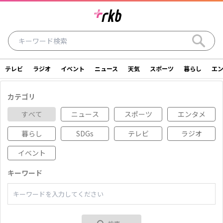
テレビ
ラジオ
イベント
ニュース
天気
スポーツ
暮らし
エ
ラジオ
テレビ
ニュース
イベント
カテゴリ
暮らし
エンタメ
スポーツ
天気
すべて
ニュース
スポーツ
エンタメ
暮らし
SDGs
テレビ
ラジオ
シリーズ
ライター
SDGs
アナウンサー
イベント
投稿
ショッピング
SNS一覧
キーワード
ご意見・お問い合わせ
スタジオ見学について
後援依頼申請について
採用情報について
会社情報
サイトポリシー