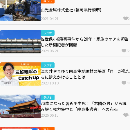
暮らし
山光金属株式会社 (福岡県行橋市)
2021.04.21
0
ラジオ
佐世保小6殺害事件から20年…家族のケアを担当
した新聞記者が回顧
2024.06.21
72
ラジオ
津久井やまゆり園事件が題材の映画「月」が私た
ちに訴えかけることとは
2023.10.19
70
ラジオ
73歳になった習近平主席：「右隣の男」から読
み解く権力集中と「終身指導者」への布石
2026.06.15
4
暮らし