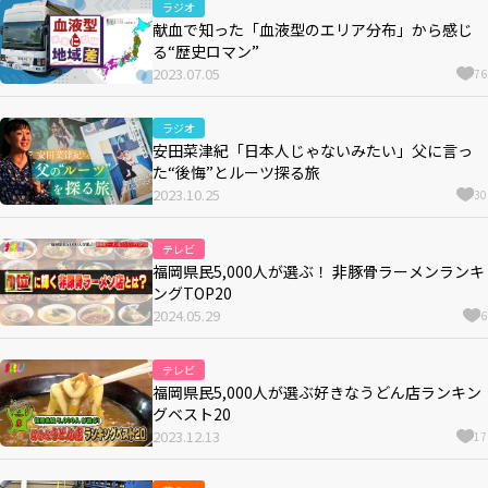
ラジオ
献血で知った「血液型のエリア分布」から感じ
る“歴史ロマン”
2023.07.05
76
ラジオ
安田菜津紀「日本人じゃないみたい」父に言っ
た“後悔”とルーツ探る旅
2023.10.25
30
テレビ
福岡県民5,000人が選ぶ！ 非豚骨ラーメンランキ
ングTOP20
2024.05.29
6
テレビ
福岡県民5,000人が選ぶ好きなうどん店ランキン
グベスト20
2023.12.13
17