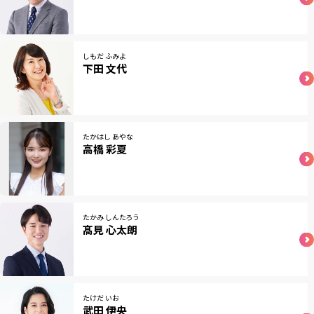
しもだ ふみよ
下田 文代
たかはし あやな
高橋 彩夏
たかみ しんたろう
髙見 心太朗
たけだ いお
武田 伊央