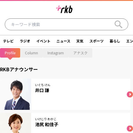
テレビ
ラジオ
イベント
ニュース
天気
スポーツ
暮らし
エ
ラジオ
テレビ
ニュース
イベント
Profile
Column
Instagram
アナスク
暮らし
エンタメ
スポーツ
天気
RKBアナウンサー
シリーズ
ライター
SDGs
アナウンサー
いぐち けん
井口 謙
投稿
ショッピング
SNS一覧
ご意見・お問い合わせ
スタジオ見学について
いけじり わかこ
池尻 和佳子
後援依頼申請について
採用情報について
会社情報
サイトポリシー