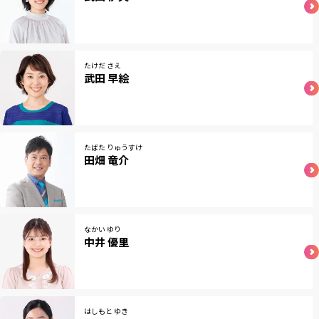
たけだ さえ
武田 早絵
たばた りゅうすけ
田畑 竜介
なかい ゆり
中井 優里
はしもと ゆき