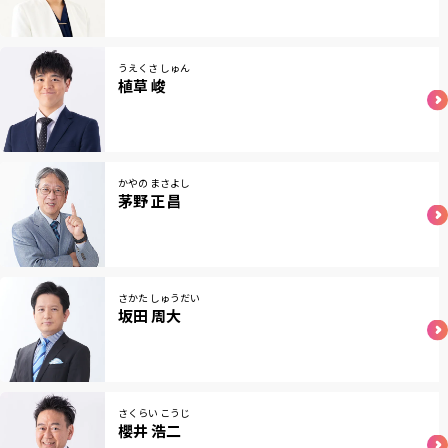
RKB毎日ホールディングス
視聴データ取り扱いについて
RKB毎日放送株式会社
著作権とリンク
うえくさ しゅん
植草 峻
関連会社
利用者情報の外部送信について
かやの まさよし
茅野 正昌
さかた しゅうだい
坂田 周大
さくらい こうじ
櫻井 浩二