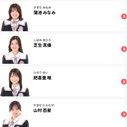
かまち みなみ
蒲池 みなみ
しばお まひろ
芝生 真優
ひきり ゆい
肥喜里 唯
やまむら ももせ
山村 百星