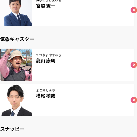
みやわき けんいち
宮脇 憲一
気象キャスター
たつやま やすあき
龍山 康朗
よこお しんや
横尾 槙哉
スナッピー