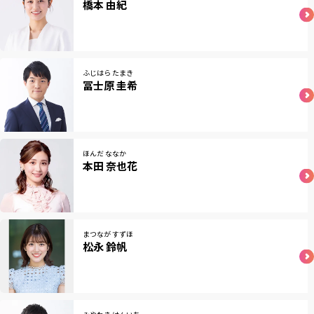
橋本 由紀
ふじはら たまき
冨士原 圭希
ほんだ ななか
本田 奈也花
まつなが すずほ
松永 鈴帆