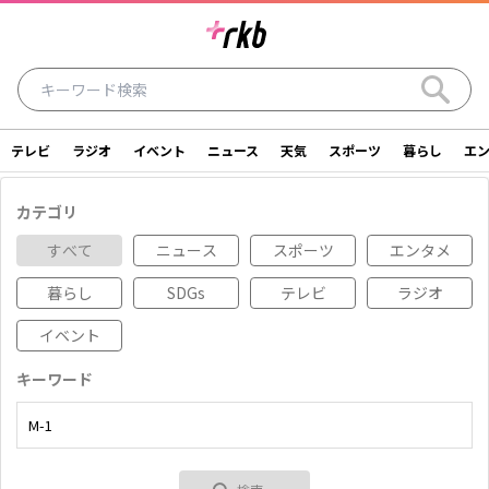
テレビ
ラジオ
イベント
ニュース
天気
スポーツ
暮らし
エ
ラジオ
テレビ
ニュース
イベント
カテゴリ
暮らし
エンタメ
スポーツ
天気
すべて
ニュース
スポーツ
エンタメ
暮らし
SDGs
テレビ
ラジオ
シリーズ
ライター
SDGs
アナウンサー
イベント
投稿
ショッピング
SNS一覧
キーワード
ご意見・お問い合わせ
スタジオ見学について
後援依頼申請について
採用情報について
会社情報
サイトポリシー