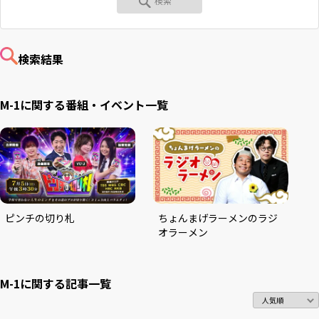
RKB毎日ホールディングス
視聴データ取り扱いについて
RKB毎日放送株式会社
著作権とリンク
検索結果
関連会社
利用者情報の外部送信について
M-1に関する番組・イベント一覧
ピンチの切り札
ちょんまげラーメンのラジ
オラーメン
M-1に関する
記事一覧