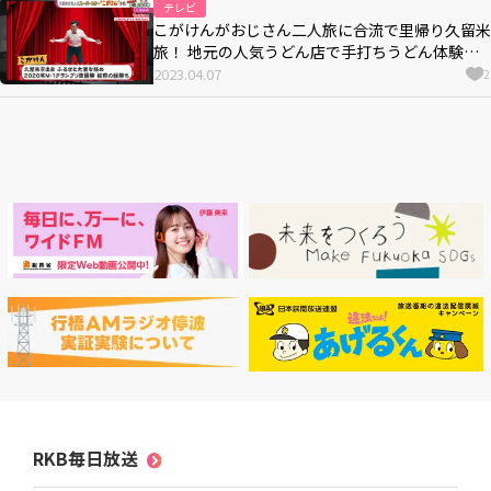
テレビ
こがけんがおじさん二人旅に合流で里帰り久留米
旅！ 地元の人気うどん店で手打ちうどん体験
に、 母校の名門オーケストラ部に爆笑乱入も！
2023.04.07
2
元カノまで登場！！
RKB毎日放送