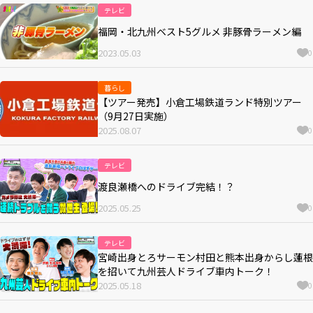
テレビ
福岡・北九州ベスト5グルメ 非豚骨ラーメン編
2023.05.03
0
暮らし
【ツアー発売】小倉工場鉄道ランド特別ツアー
（9月27日実施）
2025.08.07
0
テレビ
渡良瀬橋へのドライブ完結！？
2025.05.25
0
テレビ
宮崎出身とろサーモン村田と熊本出身からし蓮根
を招いて九州芸人ドライブ車内トーク！
2025.05.18
0