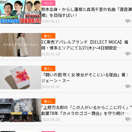
テレビ
熊本出身・からし蓮根と森高千里の名曲「渡良瀬
橋」を目指すばい！
2025.05.11
0
暮らし
EC専売アパレルブランド【SELECT MOCA】福
岡・博多エリアにて3/27(木)～4日間限定
POPUPSTOREを開催！
2025.03.18
0
暮らし
『闘いの庭 咲く女 彼女がそこにいる理由』著：
ジェーン・スー
2024.03.26
0
暮らし
”上野万太郎の「この人がいるからここに行く」”
創業78年『カメラのゴゴー商会』を守り続け
る、博多と山笠に育てられた2代目店主 後郷壽雄
2023.08.28
0
さん