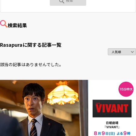
RKB毎日ホールディングス
視聴データ取り扱いについて
RKB毎日放送株式会社
著作権とリンク
検索結果
関連会社
利用者情報の外部送信について
Rasapuraに関する
記事一覧
該当の記事はありませんでした。