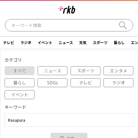
テレビ
ラジオ
イベント
ニュース
天気
スポーツ
暮らし
エ
ラジオ
テレビ
ニュース
イベント
カテゴリ
暮らし
エンタメ
スポーツ
天気
すべて
ニュース
スポーツ
エンタメ
暮らし
SDGs
テレビ
ラジオ
シリーズ
ライター
SDGs
アナウンサー
イベント
投稿
ショッピング
SNS一覧
キーワード
ご意見・お問い合わせ
スタジオ見学について
後援依頼申請について
採用情報について
会社情報
サイトポリシー