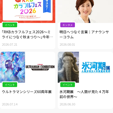
イベント
エンタメ
｢RKBカラフルフェス2026～ミ
明日へつなぐ言葉｜アナウンサ
ライにつなぐ秋まつり～｣今年も
ーコラム
開催決定！
2026.07.21
2026.08.01
イベント
イベント
ウルトラマンシリーズ60周年展
氷河期展 ～人類が見た４万年
前の世界～
2026.07.14
2026.06.30