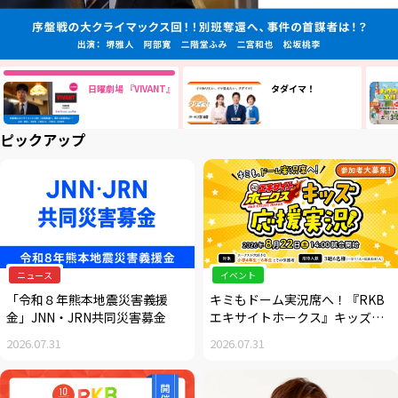
日曜劇場 『VIVANT』
タダイマ！
ピックアップ
ニュース
イベント
「令和８年熊本地震災害義援
キミもドーム実況席へ！『RKB
金」JNN・JRN共同災害募金
エキサイトホークス』キッズ応
援実況大募集
2026.07.31
2026.07.31