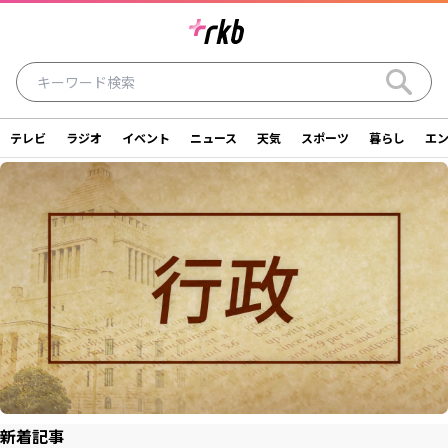
テレビ
ラジオ
イベント
ニュース
天気
スポーツ
暮らし
エ
ラジオ
テレビ
ニュース
イベント
暮らし
エンタメ
スポーツ
天気
シリーズ
ライター
SDGs
アナウンサー
投稿
ショッピング
SNS一覧
ご意見・お問い合わせ
スタジオ見学について
後援依頼申請について
採用情報について
新着記事
会社情報
サイトポリシー