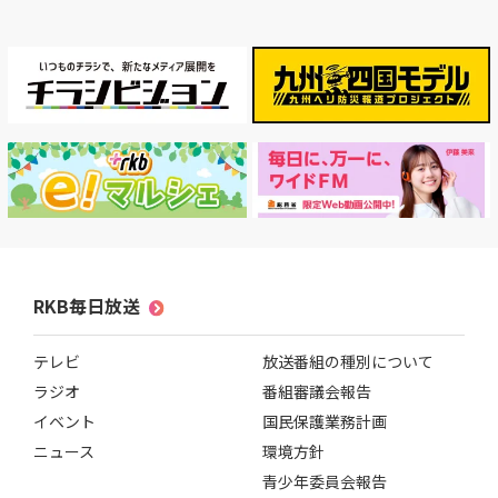
RKB毎日ホールディングス
視聴データ取り扱いについて
RKB毎日放送株式会社
著作権とリンク
関連会社
利用者情報の外部送信について
RKB毎日放送
テレビ
放送番組の種別について
ラジオ
番組審議会報告
イベント
国民保護業務計画
ニュース
環境方針
青少年委員会報告