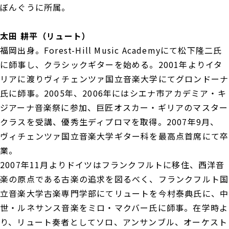
ぼんぐうに所属。
太田 耕平（リュート）
福岡出身。Forest-Hill Music Academyにて松下隆二氏
に師事し、クラシックギターを始める。2001年よりイタ
リアに渡りヴィチェンツァ国立音楽大学にてグロンドーナ
氏に師事。2005年、2006年にはシエナ市アカデミア・キ
ジアーナ音楽祭に参加、巨匠オスカー・ギリアのマスター
クラスを受講、優秀生ディプロマを取得。2007年9月、
ヴィチェンツァ国立音楽大学ギター科を最高点首席にて卒
業。
2007年11月よりドイツはフランクフルトに移住、西洋音
楽の原点である古楽の追求を図るべく、フランクフルト国
立音楽大学古楽専門学部にてリュートを今村泰典氏に、中
世・ルネサンス音楽をミロ・マクバー氏に師事。在学時よ
り、リュート奏者としてソロ、アンサンブル、オーケスト