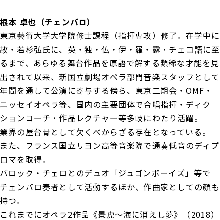
根本 卓也（チェンバロ）
東京藝術大学大学院修士課程（指揮専攻）修了。在学中に
故・若杉弘氏に、英・独・仏・伊・羅・露・チェコ語に至
るまで、あらゆる舞台作品を原語で解する類稀な才能を見
出されて以来、新国立劇場オペラ部門音楽スタッフとして
年間を通して公演に寄与する傍ら、東京二期会・OMF・
ニッセイオペラ等、国内の主要団体で合唱指揮・ディク
ションコーチ・作品レクチャー等多岐にわたり活躍。
業界の屋台骨として欠くべからざる存在となっている。
また、フランス国立リヨン高等音楽院で通奏低音のディプ
ロマを取得。
バロック・チェロとのデュオ「ジュゴンボーイズ」等で
チェンバロ奏者として活動するほか、作曲家としての顔も
持つ。
これまでにオペラ2作品《景虎～海に消えし夢》（2018）