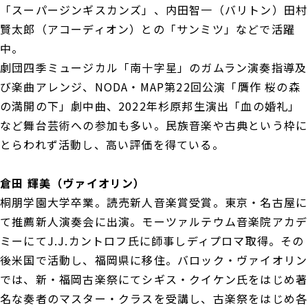
「スーパージンギスカンズ」、内田智一（バリトン）田村
賢太郎（アコーディオン）との「サンミツ」などで活躍
中。
劇団四季ミュージカル「南十字星」のガムラン演奏指導及
び楽曲アレンジ、NODA・MAP第22回公演「贋作 桜の森
の満開の下」劇中曲、2022年杉原邦生演出「血の婚礼」
など舞台芸術への参加も多い。民族音楽や古典という枠に
とらわれず活動し、高い評価を得ている。
倉田 輝美（ヴァイオリン）
桐朋学園大学卒業。読売新人音楽賞受賞。東京・名古屋に
て推薦新人演奏会に出演。モーツァルテウム音楽院アカデ
ミーにてJ.J.カントロフ氏に師事しディプロマ取得。その
後米国で活動し、福岡県に移住。バロック・ヴァイオリン
では、新・福岡古楽祭にてシギス・クイケン氏をはじめ著
名な奏者のマスター・クラスを受講し、古楽祭をはじめ各