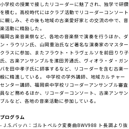
小学校の授業で接したリコーダーに魅了され、独学で研鑽
を積む。高校時代にはクラブ活動でリコーダーコンソート
に親しみ、その後も地域の古楽愛好家との交流の中で、音
楽活動に精励した。
福岡古楽音楽祭など、各地の音楽祭で演奏を行うほか、ダ
ン・ラウリン氏、山岡重治氏など著名な演奏家のマスター
クラスに参加、またフラウト・トラヴェルソを前田りり子
氏、古楽アンサンブルを濱田芳通氏、ヴィオラ・ダ・ガン
バを田中孝子氏に師事するなど、リコーダーを含む古楽一
般に精進している。 中学校の学外講師、地域カルチャー
センター講師、福岡県中学校リコーダーアンサンブル審査
員など務めるほか、リコーダーコンソート、古楽アンサン
ブルなど、各地の音楽活動に参加している。
プログラム
- J.S.バッハ：ゴルトベルク変奏曲BWV988 ト長調より抜