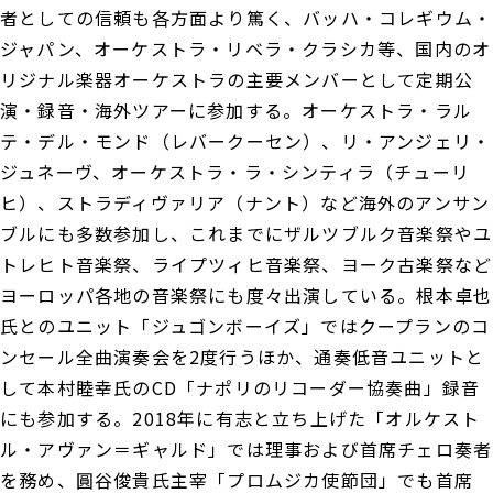
者としての信頼も各方面より篤く、バッハ・コレギウム・
ジャパン、オーケストラ・リベラ・クラシカ等、国内のオ
リジナル楽器オーケストラの主要メンバーとして定期公
演・録音・海外ツアーに参加する。オーケストラ・ラル
テ・デル・モンド（レバークーセン）、リ・アンジェリ・
ジュネーヴ、オーケストラ・ラ・シンティラ（チューリ
ヒ）、ストラディヴァリア（ナント）など海外のアンサン
ブルにも多数参加し、これまでにザルツブルク音楽祭やユ
トレヒト音楽祭、ライプツィヒ音楽祭、ヨーク古楽祭など
ヨーロッパ各地の音楽祭にも度々出演している。根本卓也
氏とのユニット「ジュゴンボーイズ」ではクープランのコ
ンセール全曲演奏会を2度行うほか、通奏低音ユニットと
して本村睦幸氏のCD「ナポリのリコーダー協奏曲」録音
にも参加する。2018年に有志と立ち上げた「オルケスト
ル・アヴァン＝ギャルド」では理事および首席チェロ奏者
を務め、圓谷俊貴氏主宰「プロムジカ使節団」でも首席