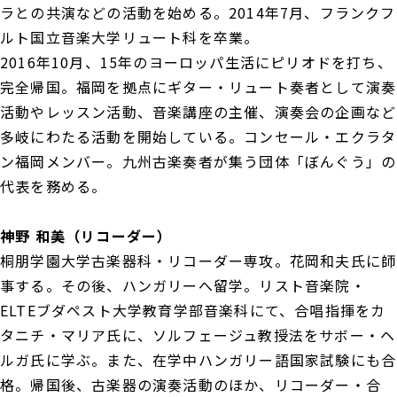
ラとの共演などの活動を始める。2014年7月、フランクフ
ルト国立音楽大学リュート科を卒業。
2016年10月、15年のヨーロッパ生活にピリオドを打ち、
完全帰国。福岡を拠点にギター・リュート奏者として演奏
活動やレッスン活動、音楽講座の主催、演奏会の企画など
多岐にわたる活動を開始している。コンセール・エクラタ
ン福岡メンバー。九州古楽奏者が集う団体「ぼんぐう」の
代表を務める。
神野 和美（リコーダー）
桐朋学園大学古楽器科・リコーダー専攻。花岡和夫氏に師
事する。その後、ハンガリーへ留学。リスト音楽院・
ELTEブダペスト大学教育学部音楽科にて、合唱指揮をカ
タニチ・マリア氏に、ソルフェージュ教授法をサボー・ヘ
ルガ氏に学ぶ。また、在学中ハンガリー語国家試験にも合
格。帰国後、古楽器の演奏活動のほか、リコーダー・合