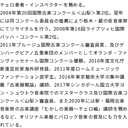
チェロ奏者・インスペクターを務める。
2006年第20回国際古楽コンクール＜山梨＞第2位。翌年
には同コンクール委員会の推薦により栃木・蔵の街音楽祭
にてリサイタルを行う。2008年第16回ライプツィヒ国際
バッハ・コンクール第2位。
2011年ブルージュ国際古楽コンクール審査員賞、及びデ
ンハーグピアノ五重奏団のメンバーとしてオランダ・ファ
ンヴァッセナール国際コンクール優勝。2010年度文化庁
新進芸術家海外研修員、2011年度ロームミュージック
ファンデーション奨学生。2016年東京藝術大学の集中講
義「古楽器概論」講師、2017年シンガポール国立大学ヨ
ン・シュウトウ音楽院でのマスタークラス及び国際古楽コ
ンクール＜山梨＞審査員、また2020年には新・福岡古楽
音楽祭の古楽講座「むかしの楽器～チェロ編」講師を務め
るなど、オリジナル楽器とバロック音楽の普及にも力を入
れている。