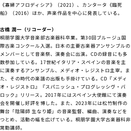
《寡婦アフロディシア》（2021）、カンタータ《臨死
船》（2016）ほか、声楽作品を中心に発表している。
古橋 潤一（リコーダー）
桐朋学園大学音楽部古楽器科卒業。第30回ブルージュ国
際古楽コンクール入選。日本の主要古楽器アンサンブルの
メンバーとして音楽祭、演奏会に出演。CDの録音にも多
数参加している。17世紀イタリア・スペインの音楽を主
に演奏するアンサンブル、メディオ・レジストロ主宰。ま
た、その時代の楽譜の出版も手掛けている。CD『メディ
オ・レジストロ』『スパニッシュ・プログレッシヴ・バ
ロック』リリース。2017年にはスペイン大使館にて演奏
会を開催し好評を博した。また、2023年には松竹制作の
舞台「陰陽師 生なり姫」の音楽監督、編曲、演奏などを
つとめ、活動の幅を広げている。桐朋学園大学古楽器科非
常勤講師。