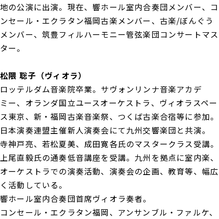
地の公演に出演。現在、響ホール室内合奏団メンバー、コ
ンセール・エクラタン福岡古楽メンバー、古楽/ぼんぐう
メンバー、筑豊フィルハーモニー管弦楽団コンサートマス
ター。
松隈 聡子（ヴィオラ）
ロッテルダム音楽院卒業。サヴォンリンナ音楽アカデ
ミー、オランダ国立ユースオーケストラ、ヴィオラスペー
ス東京、新・福岡古楽音楽祭、つくば古楽合宿等に参加。
日本演奏連盟主催新人演奏会にて九州交響楽団と共演。
寺神戸亮、若松夏美、成田寛各氏のマスタークラス受講。
上尾直毅氏の通奏低音講座を受講。九州を拠点に室内楽、
オーケストラでの演奏活動、演奏会の企画、教育等、幅広
く活動している。
響ホール室内合奏団首席ヴィオラ奏者。
コンセール・エクラタン福岡、アンサンブル・ファルケ、