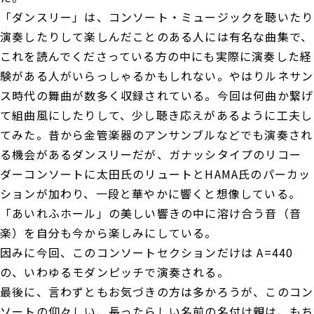
「ダンスリー」は、コンソート・ミュージックを聴いたり
演奏したりして楽しんだことのある人には有名な曲集で、
これを読んでくださっている方の中にも実際に演奏した経
験がある人がいらっしゃるかもしれない。やはりルネサン
ス時代の舞曲が数多く収録されている。今回は何曲か繋げ
て組曲風にしたりして、少し聴き応えがあるように工夫し
てみた。昔から金管楽器のアンサンブルなどでも演奏され
る機会があるダンスリーだが、ガナッシタイプのリコー
ダーコンソートに太田氏のリュートとHAMA氏のパーカッ
ションが加わり、一段と華やかに響くと想像している。
「あいれふホール」の美しい響きの中に溶け合う音（音
楽）を自分も今から楽しみにしている。
因みに今回、このコンソートセクションだけは A=440
の、いわゆるモダンピッチで演奏される。
最後に、言わずともお気づきの方は多かろうが、このコン
ソートの仰々しい、長ったらしい名前の名付け親は、もち