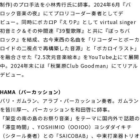
制作)のプロ手法を小林秀行氏に師事。2024年6月『バ
ロック音楽の夜』にてプロリコーダー奏者としてデ
ビュー。同時にボカロP『えりP』として virtual singer
初音ミク＆その仲間達『39聖歌隊』と共に『ぼっちバ
ロック』を結成、古今東西の名曲を「リコーダーとボーカ
ロイドの二視点で再構築した音源」と「ボカロイラスト」
を融合させた『2.5次元音楽絵本』をYouTube上にて展開
中。2024年末には「秋葉原Club Goodman」にてリアル
デビュー。
HAMA（パーカッション）
バリ・ガムラン、アラブ・パーカッション奏者。ガムラン
を皆川厚一、パーカッションを和田啓に師事。
「架空の南の島のお祭り音楽」をテーマに国内外で話題の
「滞空時間」、YOSHIMIO（OOIOO）ヨシダダイキチ
（シタール奏者）との「SAICOBAB」、中東打楽器トリオ