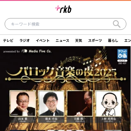
テレビ
ラジオ
イベント
ニュース
天気
スポーツ
暮らし
エ
ラジオ
テレビ
ニュース
イベント
暮らし
エンタメ
スポーツ
天気
シリーズ
ライター
SDGs
アナウンサー
投稿
ショッピング
SNS一覧
ご意見・お問い合わせ
スタジオ見学について
後援依頼申請について
採用情報について
会社情報
サイトポリシー