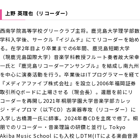
上野 英理也（リコーダー）
西南学院高等学校グリークラブ主将。鹿児島大学理学部数
学科入学後、サークル『イジムチ』にてリコーダーを始め
る。在学2年目より卒業までの6年間、鹿児島短期大学
（現鹿児島国際大学）音楽学科教授フルート奏者故大栄幸
一氏と『鹿児島リコーダーアンサンブル』を結成し南九州
を中心に演奏活動を行う。卒業後はITプログラマーを経て
『メディアファイブ株式会社』を設立し2006年福岡証券
取引所Qボードに上場させる（現会長）。還暦を前にリ
コーダーを再開し2021年桐朋学園大学音楽学部カレッ
ジ・ディプロマ（以下CD）古楽器専攻（リコーダー）に
入学し古橋潤一氏に師事。2024年春CDを主席で修了。桐
朋でのリコーダー・音楽理論の研鑽と並行し Tokyo
Akiba Music School にも入校しDTM(ITによる楽曲音源