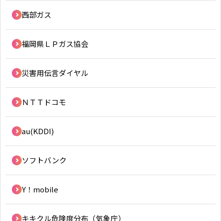
西部ガス
福岡県ＬＰガス協会
災害用伝言ダイヤル
ＮＴＴドコモ
au(KDDI)
ソフトバンク
Y！mobile
キキクル危険度分布（気象庁）