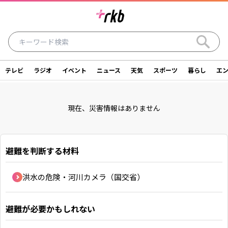
テレビ
ラジオ
イベント
ニュース
天気
スポーツ
暮らし
エ
ラジオ
テレビ
ニュース
イベント
現在、災害情報はありません
暮らし
エンタメ
スポーツ
天気
シリーズ
ライター
SDGs
アナウンサー
避難を判断する材料
投稿
ショッピング
SNS一覧
洪水の危険・河川カメラ（国交省）
ご意見・お問い合わせ
スタジオ見学について
避難が必要かもしれない
後援依頼申請について
採用情報について
会社情報
サイトポリシー