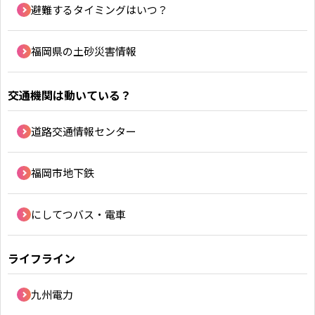
避難するタイミングはいつ？
RKB毎日ホールディングス
視聴データ取り扱いについて
RKB毎日放送株式会社
著作権とリンク
福岡県の土砂災害情報
関連会社
利用者情報の外部送信について
交通機関は動いている？
道路交通情報センター
福岡市地下鉄
にしてつバス・電車
ライフライン
九州電力