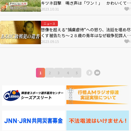
キツネ目撃 鳴き声は「ワン！」 かわいくても
寄生虫などに注意
2023.10.31
7
ニュース
想像を超える“捕虜虐待”への怒り、法廷を埋め尽
くす被告たち～２８歳の青年はなぜ戦争犯罪人と
なったのか【連載：あるＢＣ級戦犯の遺書】＃８
2023.09.15
4
1
2
3
4
5