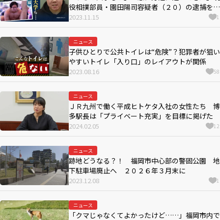
役相撲部員・園田陽司容疑者（２０）の逮捕を受
け、早稲田大学の学生に動揺広がる
2023.11.15
1
ニュース
子供ひとりで公共トイレは“危険”？犯罪者が狙い
やすいトイレ「入り口」のレイアウトが関係
2023.08.16
58
ニュース
ＪＲ九州で働く平成ヒトケタ入社の女性たち 博
多駅長は「プライベート充実」を目標に掲げた
2024.02.05
12
ニュース
跡地どうなる？！ 福岡市中心部の警固公園 地
下駐車場廃止へ ２０２６年３月末に
2023.12.08
1
ニュース
「クマじゃなくてよかったけど……」福岡市内で