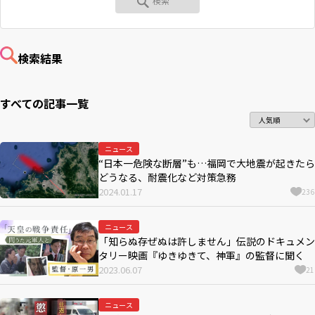
RKB毎日ホールディングス
視聴データ取り扱いについて
RKB毎日放送株式会社
著作権とリンク
検索結果
関連会社
利用者情報の外部送信について
すべての
記事一覧
ニュース
“日本一危険な断層”も…福岡で大地震が起きたら
どうなる、耐震化など対策急務
2024.01.17
236
ニュース
「知らぬ存ぜぬは許しません」伝説のドキュメン
タリー映画『ゆきゆきて、神軍』の監督に聞く
2023.06.07
21
ニュース