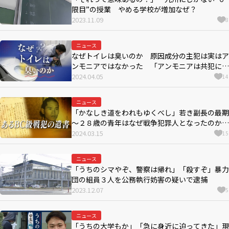
限目”の授業 やめる学校が増加なぜ？
2023.11.09
8
ニュース
なぜトイレは臭いのか 原因成分の主犯は実はア
ンモニアではなかった 「アンモニアは共犯にす
ぎない」駅のトイレでにおい成分を収集し突き止
2024.04.05
14
めた研究員 悪臭コレクションは６００種類
ニュース
「かなしき道をわれもゆくべし」若き副長の最期
～２８歳の青年はなぜ戦争犯罪人となったのか
【連載：あるＢＣ級戦犯の遺書】＃３３
2024.03.15
15
ニュース
「うちのシマやぞ、警察は帰れ」「殺すぞ」暴力
団の組員３人を公務執行妨害の疑いで逮捕
2023.12.07
5
ニュース
「うちの大学もか」「急に身近に迫ってきた」現