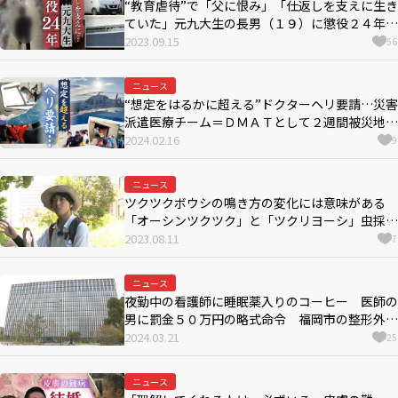
“教育虐待”で「父に恨み」「仕返しを支えに生き
ていた」元九大生の長男（１９）に懲役２４年の
判決、両親を殺害したとして起訴（求刑は懲役２
2023.09.15
56
８年）
ニュース
“想定をはるかに超える”ドクターヘリ要請…災害
派遣医療チーム＝ＤＭＡＴとして２週間被災地で
活動した救急医療のスペシャリストが直面した現
2024.02.16
9
実
ニュース
ツクツクボウシの鳴き方の変化には意味がある
「オーシンツクツク」と「ツクリヨーシ」虫採り
少年だった２６歳の大学院生が発見
2023.08.11
7
ニュース
夜勤中の看護師に睡眠薬入りのコーヒー 医師の
男に罰金５０万円の略式命令 福岡市の整形外科
医院で
2024.03.21
25
ニュース