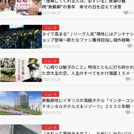
「理解してくれる人は、必ずいる」皮膚の難
病“魚鱗癬”の青年 幸せの日を迎えて決意
2023.06.27
209
ニュース
タイで高まる“Ｊリーグ人気”現地にはアンテナシ
ョップ登場～新たなファン獲得目指し海外戦略強
化の動きも…タイ人記者が報告
2024.03.01
0
ニュース
「心残りは敏子のこと」特攻とともに打ち砕かれ
た京大生の恋、人生のすべてをかけ海面１５メー
トルを這うように飛行
2023.08.28
67
ニュース
家裁跡地にイギリスの高級ホテル「インターコン
チネンタルホテルズ＆リゾーツ」２０３０年開業
めざす
2024.01.18
15
ニュース
「それって意味あるの？」 九州にしかない“０