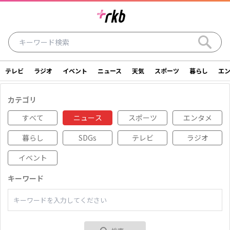
テレビ
ラジオ
イベント
ニュース
天気
スポーツ
暮らし
エ
ラジオ
テレビ
ニュース
イベント
カテゴリ
暮らし
エンタメ
スポーツ
天気
すべて
ニュース
スポーツ
エンタメ
暮らし
SDGs
テレビ
ラジオ
シリーズ
ライター
SDGs
アナウンサー
イベント
投稿
ショッピング
SNS一覧
キーワード
ご意見・お問い合わせ
スタジオ見学について
後援依頼申請について
採用情報について
会社情報
サイトポリシー