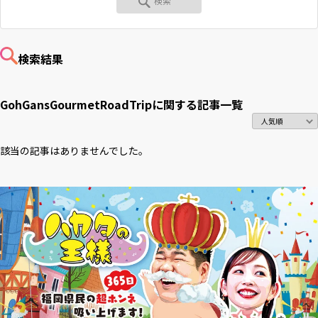
RKB毎日ホールディングス
視聴データ取り扱いについて
RKB毎日放送株式会社
著作権とリンク
検索結果
関連会社
利用者情報の外部送信について
GohGansGourmetRoadTripに関する
記事一覧
該当の記事はありませんでした。