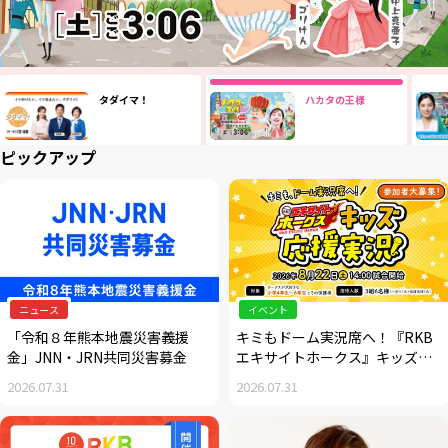
タダイマ！
ハカタの王様
ピックアップ
ニュース
イベント
「令和８年熊本地震災害義援
キミもドーム実況席へ！『RKB
金」JNN・JRN共同災害募金
エキサイトホークス』キッズ応
援実況大募集
2026.07.31
2026.07.31