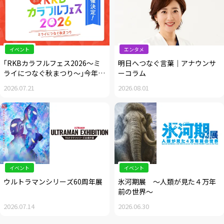
イベント
エンタメ
｢RKBカラフルフェス2026～ミ
明日へつなぐ言葉｜アナウンサ
ライにつなぐ秋まつり～｣今年も
ーコラム
開催決定！
2026.07.21
2026.08.01
イベント
イベント
ウルトラマンシリーズ60周年展
氷河期展 ～人類が見た４万年
前の世界～
2026.07.14
2026.06.30