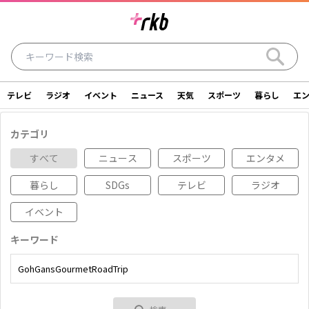
テレビ
ラジオ
イベント
ニュース
天気
スポーツ
暮らし
エ
ラジオ
テレビ
ニュース
イベント
カテゴリ
暮らし
エンタメ
スポーツ
天気
すべて
ニュース
スポーツ
エンタメ
暮らし
SDGs
テレビ
ラジオ
シリーズ
ライター
SDGs
アナウンサー
イベント
投稿
ショッピング
SNS一覧
キーワード
ご意見・お問い合わせ
スタジオ見学について
後援依頼申請について
採用情報について
会社情報
サイトポリシー