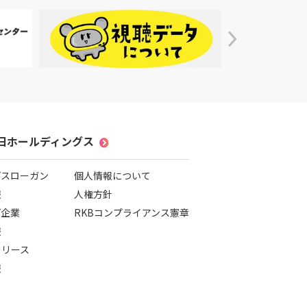
毎日ホールディングス
プスローガン
個人情報について
報
人権方針
プ企業
RKBコンプライアンス憲章
報
リリース
報