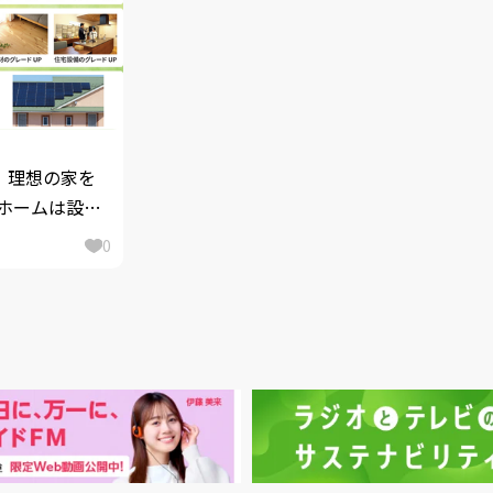
】理想の家を
ホームは設立
て2月1日より
0
補助金キャン