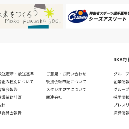
RKB
B放送憲章・放送基準
ご意見・お問い合わせ
グルー
番組の種別について
後援依頼申請について
企業情
審議会報告
スタジオ見学について
グルー
保護業務計画
関連会社
採用情
方針
プレス
年委員会報告
決算情