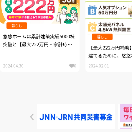
暮らし
悠悠ホームは累計建築実績5000棟
暮らし
突破と【最大222万円・家計応
【最大222万円補助
援！ゆうゆう補助金キャンペー
建てるために、悠悠
ン」が好評をいただいていること
30周年特別企画とし
2024.04.30
0
2024.02.01
から、5月1日より第2弾先着50組
「家計応援ゆうゆう
様限定でキャンペーンを延長いた
ペーン」を開始
します。