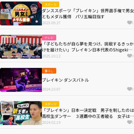
スポーツ
ダンススポーツ「ブレイキン」世界選手権で男女
ともメダル獲得 パリ五輪目指す
2023.09.27
1
テレビ
「子どもたちが自ら夢を見つけ、挑戦するきっか
けを届けたい」ブレイキン日本代表のShigekix
が企画したワークショップが久留米市で開催決
2025.10.12
3
定！
暮らし
ブレイキン ダンスバトル
2024.10.07
0
スポーツ
「ブレイキン」日本一決定戦 男子を制したのは
高校生ダンサー ３連覇中の王者破る 女子はＡ
ＹＵＭＩが３連覇
2024.02.19
1