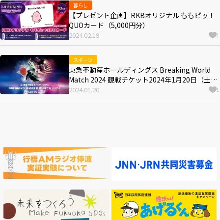
暮らし
【プレゼント企画】RKBオリジナル ももピッ！
QUOカード（5,000円分）
2024.02.19
1
スポーツ
東急不動産ホールディングス Breaking World
Match 2024 観戦チケット2024年1月20日（土）
から一般発売
2024.01.20
1