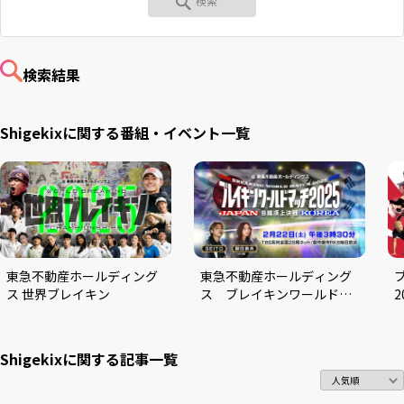
RKB毎日ホールディングス
視聴データ取り扱いについて
RKB毎日放送株式会社
著作権とリンク
検索結果
関連会社
利用者情報の外部送信について
Shigekixに関する番組・イベント一覧
東急不動産ホールディング
東急不動産ホールディング
ス 世界ブレイキン
ス ブレイキンワールドマ
ッチ2025 日韓頂上決戦
S
Shigekixに関する
記事一覧