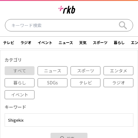
テレビ
ラジオ
イベント
ニュース
天気
スポーツ
暮らし
エ
ラジオ
テレビ
ニュース
イベント
カテゴリ
暮らし
エンタメ
スポーツ
天気
すべて
ニュース
スポーツ
エンタメ
暮らし
SDGs
テレビ
ラジオ
シリーズ
ライター
SDGs
アナウンサー
イベント
投稿
ショッピング
SNS一覧
キーワード
ご意見・お問い合わせ
スタジオ見学について
後援依頼申請について
採用情報について
会社情報
サイトポリシー