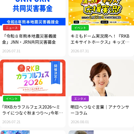
ニュース
イベント
「令和８年熊本地震災害義援
キミもドーム実況席へ！『RKB
金」JNN・JRN共同災害募金
エキサイトホークス』キッズ応
援実況大募集
2026.07.31
2026.07.31
イベント
エンタメ
｢RKBカラフルフェス2026～ミ
明日へつなぐ言葉｜アナウンサ
ライにつなぐ秋まつり～｣今年も
ーコラム
開催決定！
2026.07.21
2026.08.01