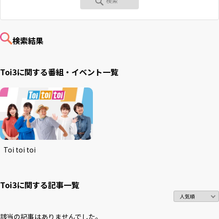
RKB毎日ホールディングス
視聴データ取り扱いについて
RKB毎日放送株式会社
著作権とリンク
検索結果
関連会社
利用者情報の外部送信について
Toi3に関する番組・イベント一覧
Toi toi toi
Toi3に関する
記事一覧
該当の記事はありませんでした。