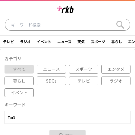
テレビ
ラジオ
イベント
ニュース
天気
スポーツ
暮らし
エ
ラジオ
テレビ
ニュース
イベント
カテゴリ
暮らし
エンタメ
スポーツ
天気
すべて
ニュース
スポーツ
エンタメ
暮らし
SDGs
テレビ
ラジオ
シリーズ
ライター
SDGs
アナウンサー
イベント
投稿
ショッピング
SNS一覧
キーワード
ご意見・お問い合わせ
スタジオ見学について
後援依頼申請について
採用情報について
会社情報
サイトポリシー