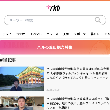
テレビ
ラジオ
イベント
ニュース
天気
スポーツ
暮らし
エ
ラジオ
テレビ
ニュース
イベント
ハルの釜山観光特集
暮らし
エンタメ
スポーツ
天気
新着記事
シリーズ
ライター
SDGs
アナウンサー
ハルの釜山観光特集③ 旅の最後は幻想的な夜景
の「月精橋(ウォルジョンギョ)」へ＆特典満載
のカボイソ（行ってみよう）釜山キャンペーン
投稿
ショッピング
SNS一覧
2023.08.08
ご意見・お問い合わせ
スタジオ見学について
ハルの釜山観光特集② 恋愛成就のスポット「海
後援依頼申請について
採用情報について
東 龍宮寺」巡りの後は、慶州グルメ「ユッケム
ルフェ」を堪能！
会社情報
サイトポリシー