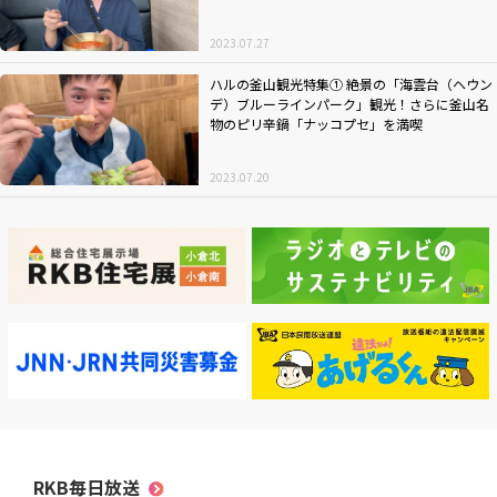
RKB毎日ホールディングス
視聴データ取り扱いについて
2023.07.27
RKB毎日放送株式会社
著作権とリンク
ハルの釜山観光特集① 絶景の「海雲台（ヘウン
関連会社
利用者情報の外部送信について
デ）ブルーラインパーク」観光！さらに釜山名
物のピリ辛鍋「ナッコプセ」を満喫
2023.07.20
RKB毎日放送