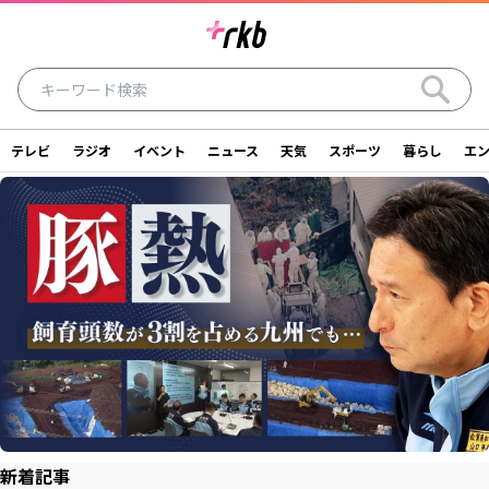
テレビ
ラジオ
イベント
ニュース
天気
スポーツ
暮らし
エ
ラジオ
テレビ
ニュース
イベント
暮らし
エンタメ
スポーツ
天気
シリーズ
ライター
SDGs
アナウンサー
投稿
ショッピング
SNS一覧
ご意見・お問い合わせ
スタジオ見学について
後援依頼申請について
採用情報について
新着記事
会社情報
サイトポリシー