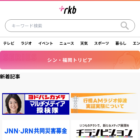
テレビ
ラジオ
イベント
ニュース
天気
スポーツ
暮らし
エ
ラジオ
テレビ
ニュース
イベント
シン・福岡トリビア
暮らし
エンタメ
スポーツ
天気
新着記事
シリーズ
ライター
SDGs
アナウンサー
投稿
ショッピング
SNS一覧
ご意見・お問い合わせ
スタジオ見学について
後援依頼申請について
採用情報について
会社情報
サイトポリシー