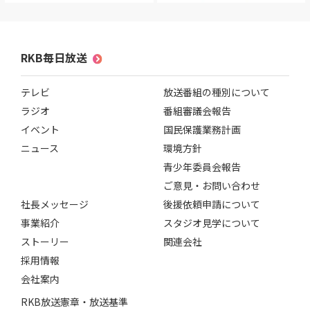
RKB毎日ホールディングス
視聴データ取り扱いについて
RKB毎日放送株式会社
著作権とリンク
RKB毎日放送
関連会社
利用者情報の外部送信について
テレビ
放送番組の種別について
ラジオ
番組審議会報告
イベント
国民保護業務計画
ニュース
環境方針
青少年委員会報告
ご意見・お問い合わせ
社長メッセージ
後援依頼申請について
事業紹介
スタジオ見学について
ストーリー
関連会社
採用情報
会社案内
RKB放送憲章・放送基準