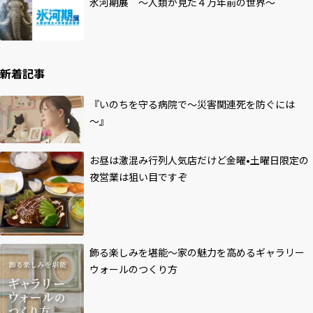
氷河期展 ～人類が見た４万年前の世界～
新着記事
『いのちを守る病院で～災害関連死を防ぐには
～』
お昼は激混み行列人気店だけど金曜•土曜日限定の
夜営業は狙い目ですぞ
飾る楽しみを堪能～家の魅力を高めるギャラリー
ウォールのつくり方