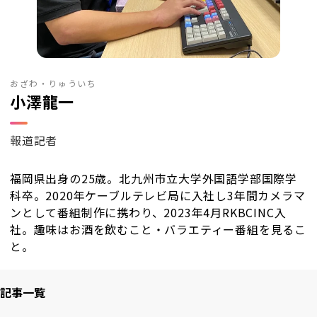
RKB毎日ホールディングス
視聴データ取り扱いについて
RKB毎日放送株式会社
著作権とリンク
関連会社
利用者情報の外部送信について
おざわ・りゅういち
小澤龍一
報道記者
福岡県出身の25歳。北九州市立大学外国語学部国際学
科卒。2020年ケーブルテレビ局に入社し3年間カメラマ
ンとして番組制作に携わり、2023年4月RKBCINC入
社。趣味はお酒を飲むこと・バラエティー番組を見るこ
と。
記事一覧