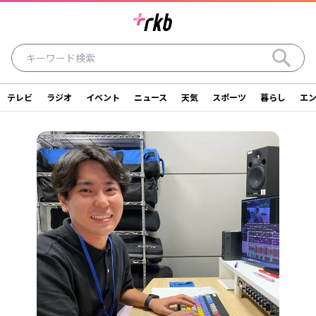
テレビ
ラジオ
イベント
ニュース
天気
スポーツ
暮らし
エ
ラジオ
テレビ
ニュース
イベント
暮らし
エンタメ
スポーツ
天気
シリーズ
ライター
SDGs
アナウンサー
投稿
ショッピング
SNS一覧
ご意見・お問い合わせ
スタジオ見学について
後援依頼申請について
採用情報について
会社情報
サイトポリシー