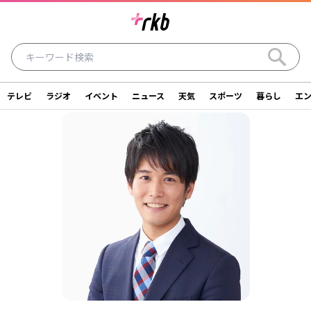
テレビ
ラジオ
イベント
ニュース
天気
スポーツ
暮らし
エ
ラジオ
テレビ
ニュース
イベント
暮らし
エンタメ
スポーツ
天気
シリーズ
ライター
SDGs
アナウンサー
投稿
ショッピング
SNS一覧
ご意見・お問い合わせ
スタジオ見学について
後援依頼申請について
採用情報について
会社情報
サイトポリシー