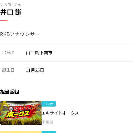
いぐち けん
RKB毎日ホールディングス
視聴データ取り扱いについて
井口 謙
RKB毎日放送株式会社
著作権とリンク
関連会社
利用者情報の外部送信について
RKBアナウンサー
出身地
山口県下関市
誕生日
11月25日
担当番組
ラジオ
エキサイトホークス
不定期