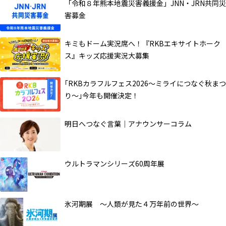
「令和８年熊本地震災害義援金」JNN・JRN共同災
害募金
キミもドーム実況席へ！『RKBエキサイトホーク
ス』キッズ応援実況大募集
｢RKBカラフルフェス2026～ミライにつなぐ秋まつ
り～｣今年も開催決定！
明日へつなぐ言葉｜アナウンサーコラム
ウルトラマンシリーズ60周年展
氷河期展 ～人類が見た４万年前の世界～