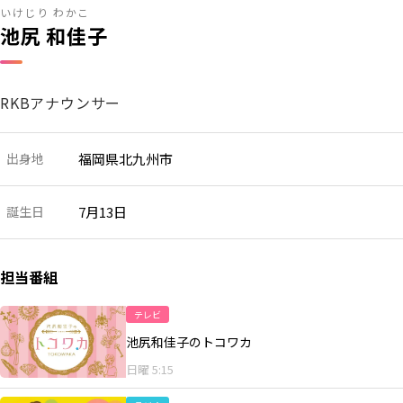
いけじり わかこ
RKB毎日ホールディングス
視聴データ取り扱いについて
池尻 和佳子
RKB毎日放送株式会社
著作権とリンク
関連会社
利用者情報の外部送信について
RKBアナウンサー
出身地
福岡県北九州市
誕生日
7月13日
担当番組
テレビ
池尻和佳子のトコワカ
日曜 5:15