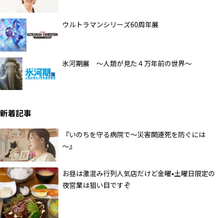
ウルトラマンシリーズ60周年展
氷河期展 ～人類が見た４万年前の世界～
新着記事
『いのちを守る病院で～災害関連死を防ぐには
～』
お昼は激混み行列人気店だけど金曜•土曜日限定の
夜営業は狙い目ですぞ