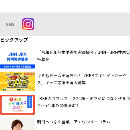
SNS
ピックアップ
「令和８年熊本地震災害義援金」JNN・JRN共同災
害募金
キミもドーム実況席へ！『RKBエキサイトホーク
ス』キッズ応援実況大募集
｢RKBカラフルフェス2026～ミライにつなぐ秋まつ
り～｣今年も開催決定！
明日へつなぐ言葉｜アナウンサーコラム