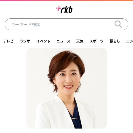
テレビ
ラジオ
イベント
ニュース
天気
スポーツ
暮らし
エ
ラジオ
テレビ
ニュース
イベント
暮らし
エンタメ
スポーツ
天気
シリーズ
ライター
SDGs
アナウンサー
投稿
ショッピング
SNS一覧
ご意見・お問い合わせ
スタジオ見学について
後援依頼申請について
採用情報について
会社情報
サイトポリシー