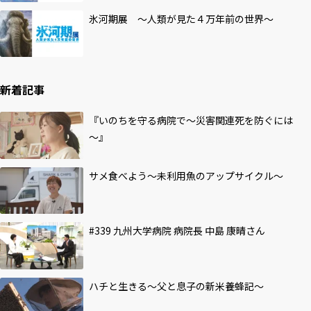
氷河期展 ～人類が見た４万年前の世界～
新着記事
『いのちを守る病院で～災害関連死を防ぐには
～』
サメ食べよう～未利用魚のアップサイクル～
#339 九州大学病院 病院長 中島 康晴さん
ハチと生きる～父と息子の新米養蜂記～