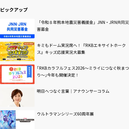
ピックアップ
「令和８年熊本地震災害義援金」JNN・JRN共同災
害募金
キミもドーム実況席へ！『RKBエキサイトホーク
ス』キッズ応援実況大募集
｢RKBカラフルフェス2026～ミライにつなぐ秋まつ
り～｣今年も開催決定！
明日へつなぐ言葉｜アナウンサーコラム
ウルトラマンシリーズ60周年展