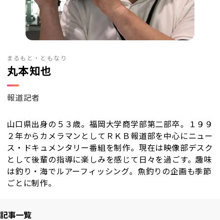
RKB毎日ホールディングス
視聴データ取り扱いについて
RKB毎日放送株式会社
著作権とリンク
関連会社
利用者情報の外部送信について
まるもと・ともなり
丸本知也
報道記者
山口県出身の５３歳。福岡大学商学部第二部卒。１９９
２年からカメラマンとしてＲＫＢ報道部を中心にニュー
ス・ドキュメンタリー番組を制作。現在は映像部デスク
として後輩の指導に楽しみを感じて日々を過ごす。趣味
は釣り・海でルアーフィッシング。魚釣りの企画も季節
ごとに制作。
記事一覧