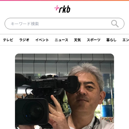
テレビ
ラジオ
イベント
ニュース
天気
スポーツ
暮らし
エ
ラジオ
テレビ
ニュース
イベント
暮らし
エンタメ
スポーツ
天気
シリーズ
ライター
SDGs
アナウンサー
投稿
ショッピング
SNS一覧
ご意見・お問い合わせ
スタジオ見学について
後援依頼申請について
採用情報について
会社情報
サイトポリシー