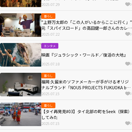
2025.07.29
0
暮らし
”上野万太郎の「この人がいるからここに行く」”
元「スパイスロード」の高田健一郎さんのカレー
塾「薬院スパイス」
2025.07.22
0
エンタメ
映画『ジュラシック・ワールド／復活の大地』
2025.07.18
0
暮らし
福岡 久留米のソファメーカーが手がけるオリジ
ナルブランド「NOUS PROJECTS FUKUOKA by
EUCAS SOFA」が博多リバレインモールにオープ
2025.07.15
0
ン
暮らし
【タイ再発見#03】タイ北部の町をSeek（探索）
してみた
2025.07.15
0