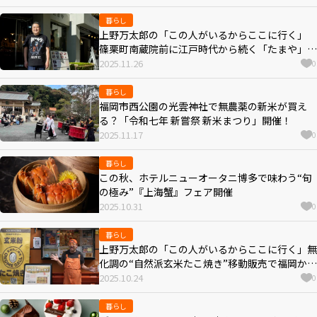
リッシュde落語”vol.2』
暮らし
上野万太郎の「この人がいるからここに行く」
篠栗町南蔵院前に江戸時代から続く「たまや」の
桐生弘貴さん
2025.11.26
0
暮らし
福岡市西公園の光雲神社で無農薬の新米が買え
る？「令和七年 新嘗祭 新米まつり」開催！
2025.11.17
0
暮らし
この秋、ホテルニューオータニ博多で味わう“旬
の極み”『上海蟹』フェア開催
2025.10.31
0
暮らし
上野万太郎の「この人がいるからここに行く」無
化調の“自然派玄米たこ焼き”移動販売で福岡から
100店舗目指す“じゃんたこさん”こと、うちやま
2025.10.24
0
健吾さん
暮らし