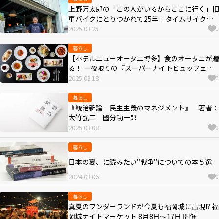
上野万太郎の「この人がいるからここに行く」旧
車バイクにとりつかれて25年「タイムサイクル
福岡空港店」戸町伸一郎さん
2025.08.25
1
暮らし
【ホテルニューオータニ博多】食のオータニが贈
る！ 一夜限りの『スーパーナイトビュッフェ
2025』開催！
2025.08.18
0
暮らし
『統治新論 民主主義のマネジメント』 著者：
大竹弘二 國分功一郎
2025.08.08
0
暮らし
日本の夏、に読みたい”戦争”についての本５選
2024.08.06
0
暮らし
真夏のワンダーランドが今夏も福岡城に出現!? 福
岡城ナイトマーケット 8月8日～17日 開催