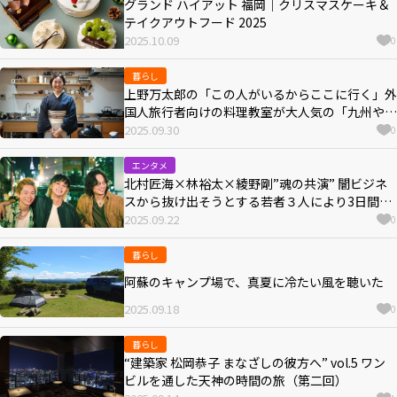
グランド ハイアット 福岡｜クリスマスケーキ＆
テイクアウトフード 2025
2025.10.09
0
暮らし
上野万太郎の「この人がいるからここに行く」外
国人旅行者向けの料理教室が大人気の「九州やさ
い日和」永利裕子さん
2025.09.30
0
エンタメ
北村匠海×林裕太×綾野剛”魂の共演” 闇ビジネ
スから抜け出そうとする若者３人により3日間の
逃亡サスペンス『愚か者の身分』10月24日公開
2025.09.22
0
暮らし
阿蘇のキャンプ場で、真夏に冷たい風を聴いた
2025.09.18
0
暮らし
“建築家 松岡恭子 まなざしの彼方へ” vol.5 ワン
ビルを通した天神の時間の旅（第二回）