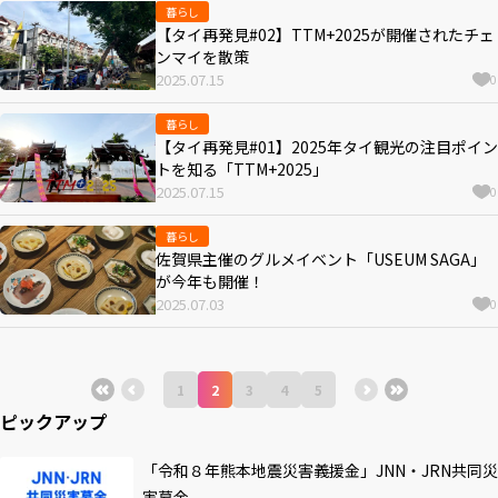
暮らし
【タイ再発見#02】TTM+2025が開催されたチェ
ンマイを散策
2025.07.15
0
暮らし
【タイ再発見#01】2025年タイ観光の注目ポイン
トを知る「TTM+2025」
2025.07.15
0
暮らし
佐賀県主催のグルメイベント「USEUM SAGA」
が今年も開催！
2025.07.03
0
1
2
3
4
5
ピックアップ
「令和８年熊本地震災害義援金」JNN・JRN共同災
害募金