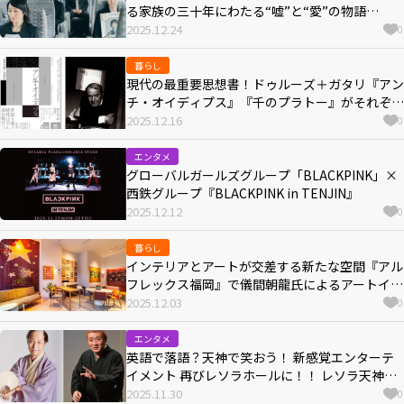
る家族の三十年にわたる“嘘”と“愛”の物語
（2026年1月9日公開）
2025.12.24
0
暮らし
現代の最重要思想書！ドゥルーズ＋ガタリ『アン
チ・オイディプス』『千のプラトー』がそれぞ
れ、各一巻本・ハードカバーの愛蔵版として刊行
2025.12.16
0
決定
エンタメ
グローバルガールズグループ「BLACKPINK」×
西鉄グループ『BLACKPINK in TENJIN』
2025.12.12
0
暮らし
インテリアとアートが交差する新たな空間『アル
フレックス福岡』で儀間朝龍氏によるアートイベ
ント”JOY POP FUK arflex 2025”が開催中
2025.12.03
0
エンタメ
英語で落語？天神で笑おう！ 新感覚エンターテ
イメント 再びレソラホールに！！ レソラ天神プ
レゼンツ第５弾 『立川志の八、志の春の”イング
2025.11.30
0