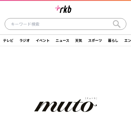
テレビ
ラジオ
イベント
ニュース
天気
スポーツ
暮らし
エ
ラジオ
テレビ
ニュース
イベント
暮らし
エンタメ
スポーツ
天気
シリーズ
ライター
SDGs
アナウンサー
投稿
ショッピング
SNS一覧
ご意見・お問い合わせ
スタジオ見学について
後援依頼申請について
採用情報について
会社情報
サイトポリシー