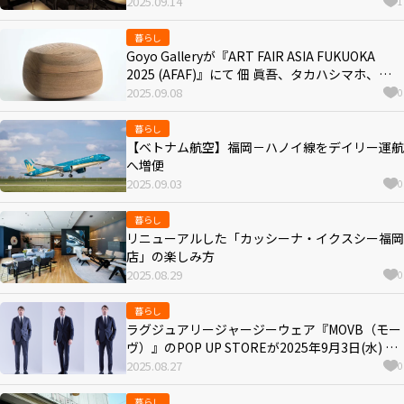
2025.09.14
1
暮らし
Goyo Galleryが『ART FAIR ASIA FUKUOKA
2025 (AFAF)』にて 佃 眞吾、タカハシマホ、
Cevoの３人展を開催
2025.09.08
0
暮らし
【ベトナム航空】福岡－ハノイ線をデイリー運航
へ増便
2025.09.03
0
暮らし
リニューアルした「カッシーナ・イクスシー福岡
店」の楽しみ方
2025.08.29
0
暮らし
ラグジュアリージャージーウェア『MOVB（モー
ヴ）』のPOP UP STOREが2025年9月3日(水) – 9
月9日(火) 博多阪急に登場
2025.08.27
0
暮らし