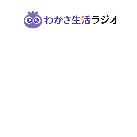
コ
ン
テ
ン
ツ
へ
移
動