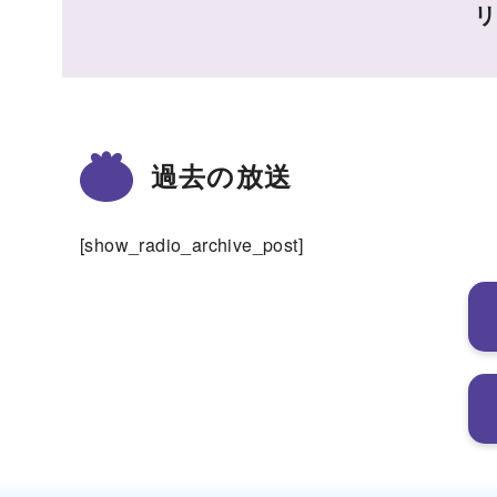
リ
過去の放送
[show_radio_archive_post]