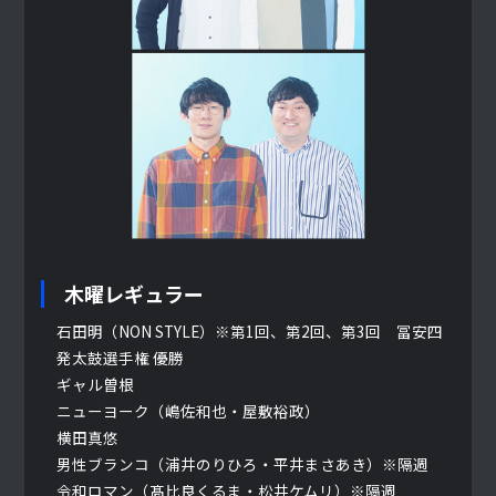
木曜レギュラー
石田明（NON STYLE）※第1回、第2回、第3回 冨安四
発太鼓選手権 優勝
ギャル曽根
ニューヨーク（嶋佐和也・屋敷裕政）
横田真悠
男性ブランコ（浦井のりひろ・平井まさあき）※隔週
令和ロマン（髙比良くるま・松井ケムリ）※隔週