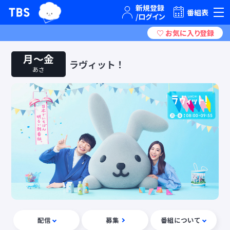
TBSグループキャラクター『ワクティ』
TBSテレビ｜ときめくときを。
番組表
月〜金
ラヴィット！
あさ
配信
募集
番組について