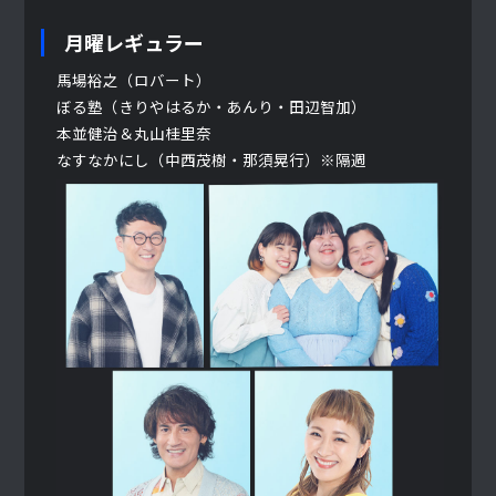
月曜レギュラー
馬場裕之（ロバート）
ぼる塾（きりやはるか・あんり・田辺智加）
本並健治＆丸山桂里奈
なすなかにし（中西茂樹・那須晃行）※隔週