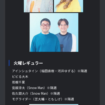
火曜レギュラー
アインシュタイン（稲田直樹・河井ゆずる）※隔週
ビビる大木
若槻千夏
宮舘涼太（Snow Man）※隔週
佐久間大介（Snow Man）※隔週
モグライダー（芝大輔・ともしげ）※隔週