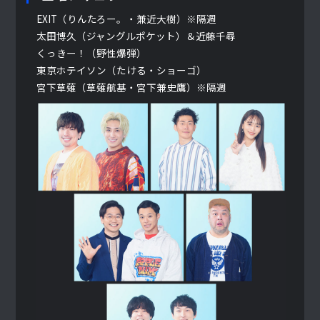
EXIT（りんたろー。・兼近大樹）※隔週
太田博久（ジャングルポケット）＆近藤千尋
くっきー！（野性爆弾）
東京ホテイソン（たける・ショーゴ）
宮下草薙（草薙航基・宮下兼史鷹）※隔週