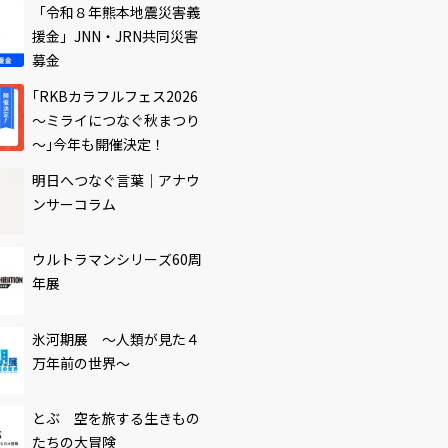
「令和８年熊本地震災害義
援金」JNN・JRN共同災害
募金
｢RKBカラフルフェス2026
～ミライにつなぐ秋まつり
～｣今年も開催決定！
明日へつなぐ言葉｜アナウ
ンサーコラム
ウルトラマンシリーズ60周
年展
氷河期展 ～人類が見た４
万年前の世界～
とぶ 空を旅する生きもの
たちの大冒険