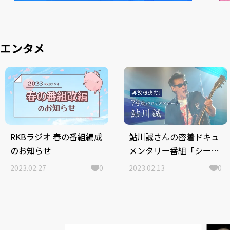
エンタメ
RKBラジオ 春の番組編成
鮎川誠さんの密着ドキュ
のお知らせ
メンタリー番組「シーナ
＆ロケッツ 鮎川誠と家
2023.02.27
0
2023.02.13
0
族が見た夢」反響を受け
再放送決定！