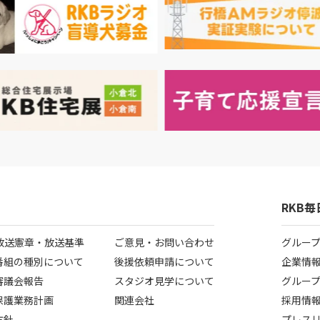
RKB
B放送憲章・放送基準
ご意見・お問い合わせ
グルー
番組の種別について
後援依頼申請について
企業情
審議会報告
スタジオ見学について
グルー
保護業務計画
関連会社
採用情
方針
プレス