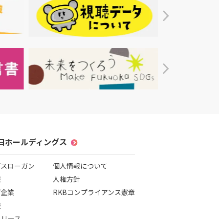
毎日ホールディングス
プスローガン
個人情報について
報
人権方針
プ企業
RKBコンプライアンス憲章
報
リリース