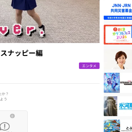
 スナッピー編
エンタメ
たか？
よう
0