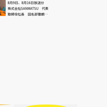
8月9日、8月16日放送分
株式会社SANMATSU 代表
取締役社長 田名部徹朗さ
ん
「2月25日はブレイキ
ン！」1月6日(金) 夜10時
タワーレコード「NO
54分初回放送決定！
MUSIC, NO LIFE.」ポ
2023.01.05
0
ター意見広告シリーズ
2023.01.02
坂本龍一が登場！