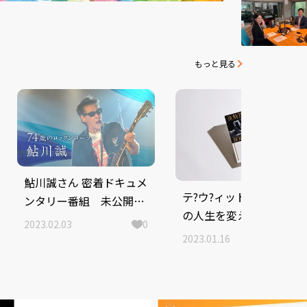
もっと見る
鮎川誠さん 密着ドキュメ
テ?ウ?ィット?・ホ?ウイ
ンタリー番組 未公開映
の人生を変えた100冊
像を追加したオリジナル
2023.02.03
0
版を2月10日（金）午前
2023.01.16
0
10時25分に放送