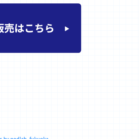
s by podlab_fukuoka