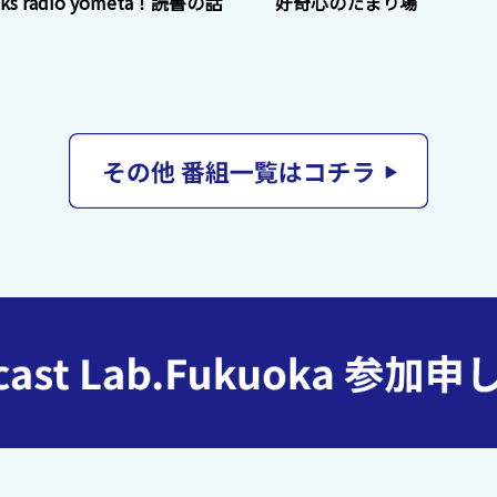
oks radio yometa！読書の話
好奇心のたまり場