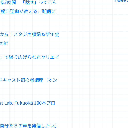
る3時間 「話す」ってこん
×樋口聖典が教える、配信に
から！スタジオ収録＆新年会
の絆
」で繰り広げられたクリエイ
ドキャスト初心者講座（オン
Lab. Fukuoka 100本プロ
自分たちの声を発信したい」