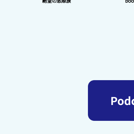
絶望の窓際族
bo