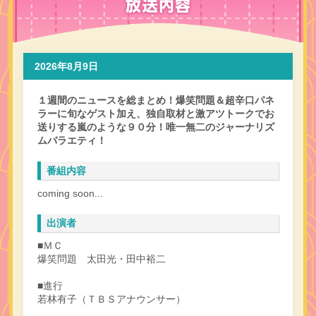
2026年8月9日
１週間のニュースを総まとめ！爆笑問題＆超辛口パネ
ラーに旬なゲスト加え、独自取材と激アツトークでお
送りする嵐のような９０分！唯一無二のジャーナリズ
ムバラエティ！
番組内容
coming soon...
出演者
■ＭＣ
爆笑問題 太田光・田中裕二
■進行
若林有子（ＴＢＳアナウンサー）