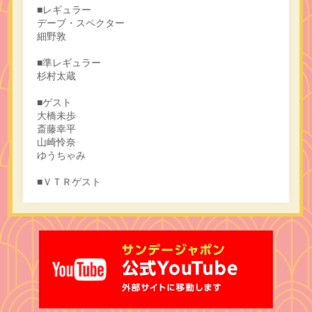
■レギュラー
デーブ・スペクター
細野敦
■準レギュラー
杉村太蔵
■ゲスト
大橋未歩
斎藤幸平
山崎怜奈
ゆうちゃみ
■ＶＴＲゲスト