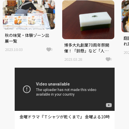
秋の味覚・体験ゾーン出
庭
展一覧
れ
博多大丸創業70周年祭開
端
2023.10.03
0
催！「鈴懸」など「人気
202
石
店×九州の食」限定コラ
2023.03.28
0
ボ商品も
金曜ドラマ『Ｔシャツが乾くまで』 金曜よる10時