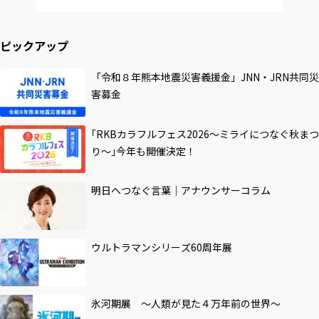
ピックアップ
「令和８年熊本地震災害義援金」JNN・JRN共同災
害募金
｢RKBカラフルフェス2026～ミライにつなぐ秋まつ
り～｣今年も開催決定！
明日へつなぐ言葉｜アナウンサーコラム
ウルトラマンシリーズ60周年展
氷河期展 ～人類が見た４万年前の世界～