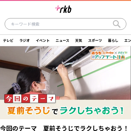
テレビ
ラジオ
イベント
ニュース
天気
スポーツ
暮らし
エ
ラジオ
テレビ
ニュース
イベント
暮らし
エンタメ
スポーツ
天気
シリーズ
ライター
SDGs
アナウンサー
投稿
ショッピング
SNS一覧
ご意見・お問い合わせ
スタジオ見学について
後援依頼申請について
採用情報について
今回のテーマ 夏前そうじでラクしちゃおう！
会社情報
サイトポリシー