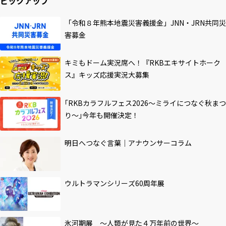
ピックアップ
「令和８年熊本地震災害義援金」JNN・JRN共同災
害募金
キミもドーム実況席へ！『RKBエキサイトホーク
ス』キッズ応援実況大募集
｢RKBカラフルフェス2026～ミライにつなぐ秋まつ
り～｣今年も開催決定！
明日へつなぐ言葉｜アナウンサーコラム
ウルトラマンシリーズ60周年展
氷河期展 ～人類が見た４万年前の世界～