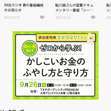
RKBラジオ 春の番組編成
鮎川誠さんの密着ドキュ
鮎
のお知らせ
メンタリー番組「シーナ
ン
＆ロケッツ 鮎川誠と家
像
2023.02.27
2023.02.13
202
0
0
族が見た夢」反響を受け
版
再放送決定！
時