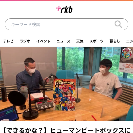
テレビ
ラジオ
イベント
ニュース
天気
スポーツ
暮らし
エ
ラジオ
テレビ
ニュース
イベント
暮らし
エンタメ
スポーツ
天気
シリーズ
ライター
SDGs
アナウンサー
投稿
ショッピング
SNS一覧
ご意見・お問い合わせ
スタジオ見学について
後援依頼申請について
採用情報について
【できるかな？】ヒューマンビートボックスに
会社情報
サイトポリシー