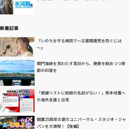
新着記事
『いのちを守る病院で～災害関連死を防ぐには
～』
関門海峡を見わたす高台から、絶景を眺めつつ季
節の料理を
「感謝リストに総統の名前がない！」熊本地震へ
の海外支援と台湾
開業25周年の夏のユニバーサル・スタジオ・ジャ
パンを大満喫！【後編】