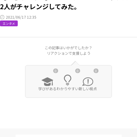
2人がチャレンジしてみた。
RKB毎日ホールディングス
視聴データ取り扱いについて
2021/06/17 12:35
RKB毎日放送株式会社
著作権とリンク
エンタメ
関連会社
利用者情報の外部送信について
この記事はいかがでしたか？
リアクションで支援しよう
0
0
0
学びがある
わかりやすい
新しい視点