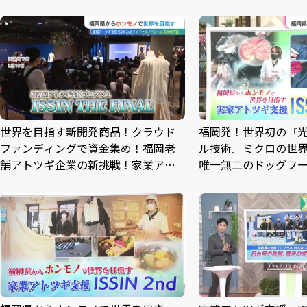
世界を目指す新開発商品！クラウド
福岡発！世界初の『
ファンディングで資金集め！福岡老
ル技術』ミクロの世
舗アトツギ企業の新挑戦！――家業アト
唯一無二のドッグフ
ツギ支援 ISSIN 2nd THE FINAL
ーガニックコットン
ット＆パンツ――家業アト
2nd #4