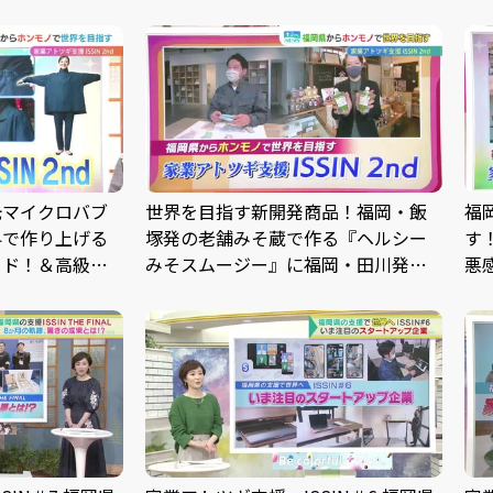
光マイクロバブ
世界を目指す新開発商品！福岡・飯
福
界で作り上げる
塚発の老舗みそ蔵で作る『ヘルシー
す
ード！＆高級オ
みそスムージー』に福岡・田川発の
悪
を使ったジャケ
天然素材“しっくい”で作る『カラフ
支援
ツギ支援 ISSIN
ルしっくいプレート』――家業アトツギ
支援 ISSIN 2nd #3