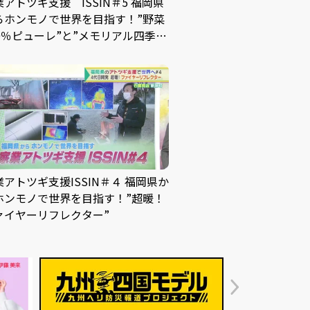
業アトツギ支援 ISSIN＃5 福岡県
らホンモノで世界を目指す！”野菜
00％ピューレ”と”メモリアル四季の
器セット”
業アトツギ支援ISSIN＃４ 福岡県か
ホンモノで世界を目指す！”超暖！
ァイヤーリフレクター”