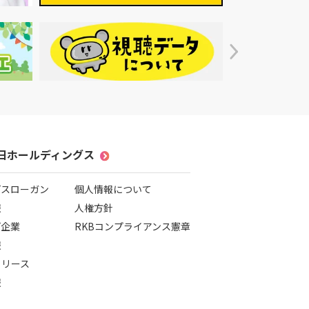
毎日ホールディングス
プスローガン
個人情報について
報
人権方針
プ企業
RKBコンプライアンス憲章
報
リリース
報