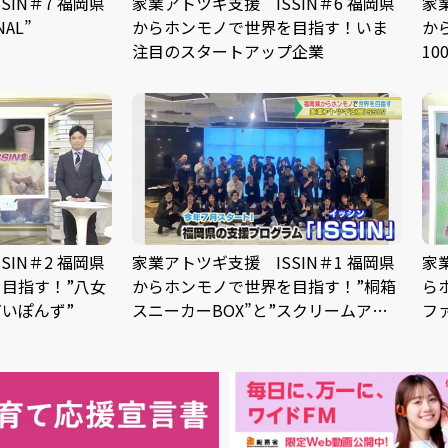
IN＃7 福岡県
家業アトツギ支援 ISSIN＃6 福岡県
家
NAL”
からホンモノで世界を目指す！いま
か
注目のスタートアップ企業
1
酒
IN＃2 福岡県
家業アトツギ支援 ISSIN＃1 福岡県
家
目指す！”八女
からホンモノで世界を目指す！”桐箱
ら
だいぽんず”
スニーカーBOX”と”スクリームアイ
フ
スクリーム”