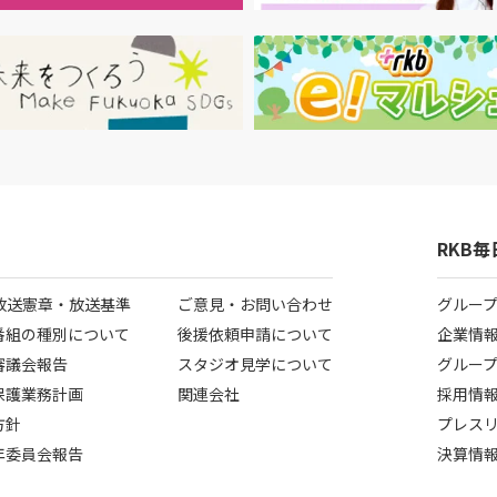
RKB
B放送憲章・放送基準
ご意見・お問い合わせ
グルー
番組の種別について
後援依頼申請について
企業情
審議会報告
スタジオ見学について
グルー
保護業務計画
関連会社
採用情
方針
プレス
年委員会報告
決算情