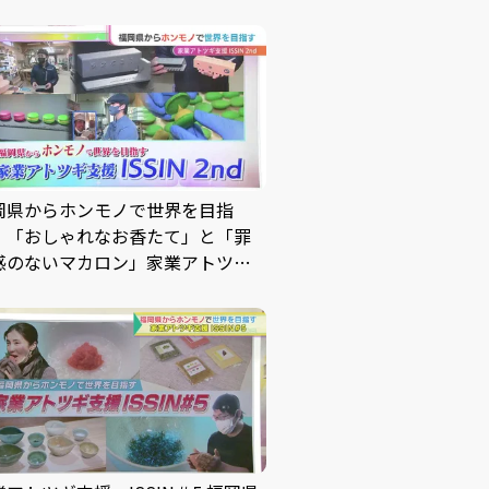
岡県からホンモノで世界を目指
！「おしゃれなお香たて」と「罪
感のないマカロン」――家業アトツギ
 ISSIN 2nd #2