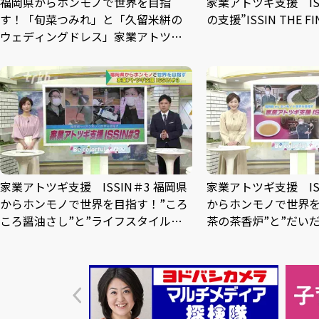
福岡県からホンモノで世界を目指
家業アトツギ支援 ISS
す！「旬菜つみれ」と「久留米絣の
の支援”ISSIN THE FI
ウェディングドレス」――家業アトツギ
支援 ISSIN 2nd #1
家業アトツギ支援 ISSIN＃3 福岡県
家業アトツギ支援 ISS
からホンモノで世界を目指す！”ころ
からホンモノで世界を
ころ醤油さし”と”ライフスタイルグ
茶の茶香炉”と”だい
ローブ・ジパングン”