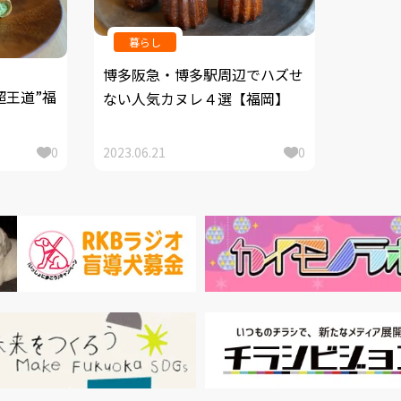
暮らし
博多阪急・博多駅周辺でハズせ
超王道”福
ない人気カヌレ４選【福岡】
0
2023.06.21
0