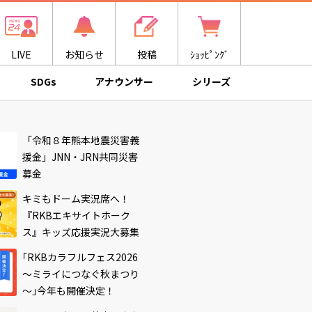
LIVE
お知らせ
投稿
ｼｮｯﾋﾟﾝｸﾞ
SDGs
アナウンサー
シリーズ
「令和８年熊本地震災害義
援金」JNN・JRN共同災害
募金
キミもドーム実況席へ！
『RKBエキサイトホーク
ス』キッズ応援実況大募集
｢RKBカラフルフェス2026
～ミライにつなぐ秋まつり
～｣今年も開催決定！