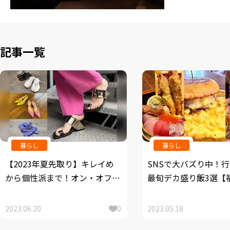
記事一覧
暮らし
暮らし
【2023年夏先取り】キレイめ
SNSで大バズり中！
から個性派まで！オン・オフ別
最旬デカ盛り飯3選【
トレンドサンダル6選
メ】
2023.06.20
0
2023.05.18