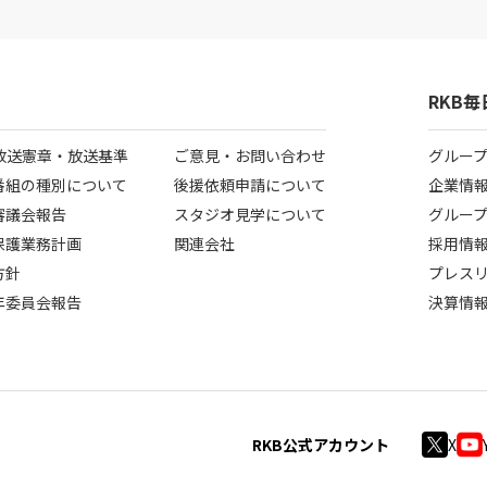
RKB
B放送憲章・放送基準
ご意見・お問い合わせ
グルー
番組の種別について
後援依頼申請について
企業情
審議会報告
スタジオ見学について
グルー
保護業務計画
関連会社
採用情
方針
プレス
年委員会報告
決算情
RKB公式アカウント
X