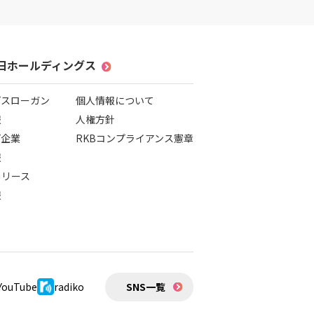
毎日ホールディングス
プスローガン
個人情報について
報
人権方針
プ企業
RKBコンプライアンス憲章
報
リリース
報
YouTube
radiko
SNS一覧