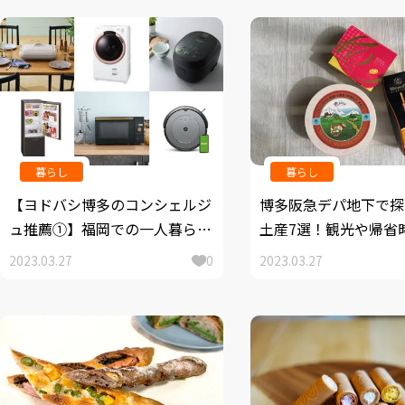
暮らし
暮らし
【ヨドバシ博多のコンシェルジ
博多阪急デパ地下で探
ュ推薦①】福岡での一人暮らし
土産7選！観光や帰省
におすすめ！2023年新生活応
すすめ
2023.03.27
0
2023.03.27
援「お買い得家電」7選