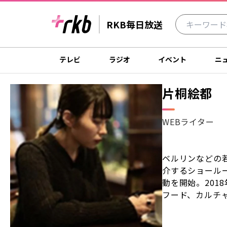
RKB毎日放送
テレビ
ラジオ
イベント
ニ
片桐絵都
WEBライター
ベルリンなどの
介するショール
動を開始。201
フード、カルチ