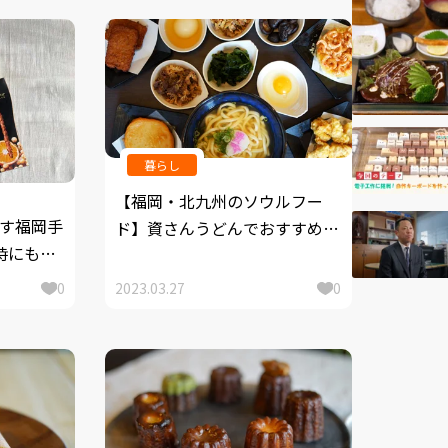
暮らし
【福岡・北九州のソウルフー
す福岡手
ド】資さんうどんでおすすめの
時にもお
トッピング5選！王道から意外
な組み合わせまで
0
2023.03.27
0