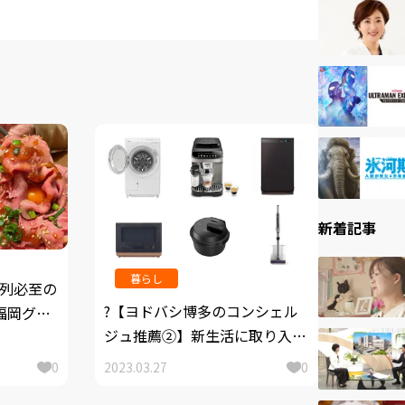
新着記事
暮らし
行列必至の
?【ヨドバシ博多のコンシェル
福岡グル
ジュ推薦②】新生活に取り入れ
たい「2023年おすすめ家電」7
0
2023.03.27
0
選