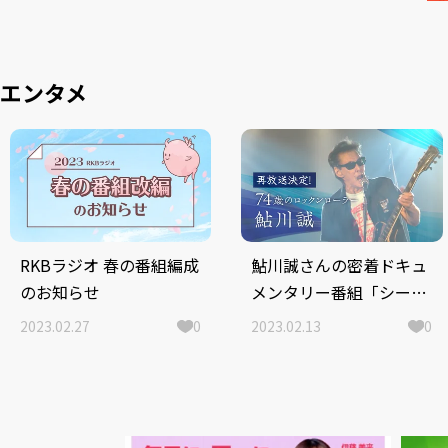
エンタメ
RKBラジオ 春の番組編成
鮎川誠さんの密着ドキュ
のお知らせ
メンタリー番組「シーナ
＆ロケッツ 鮎川誠と家
2023.02.27
0
2023.02.13
0
族が見た夢」反響を受け
再放送決定！