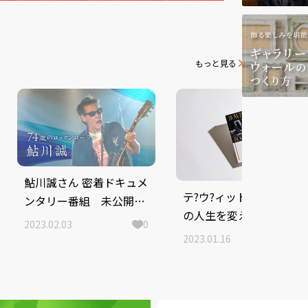
もっと見る
鮎川誠さん 密着ドキュメ
テ?ウ?ィット?・ホ?ウイ
ンタリー番組 未公開映
の人生を変えた100冊
像を追加したオリジナル
2023.02.03
0
版を2月10日（金）午前
2023.01.16
0
10時25分に放送