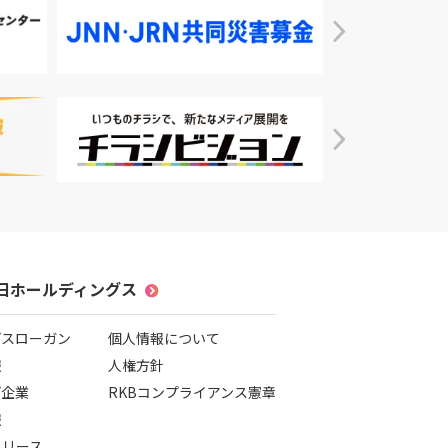
毎日ホールディングス
プスローガン
個人情報について
報
人権方針
プ企業
RKBコンプライアンス憲章
報
リリース