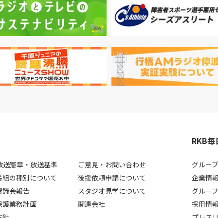
RKB
B放送憲章・放送基準
ご意見・お問い合わせ
グルー
番組の種別について
後援依頼申請について
企業情
審議会報告
スタジオ見学について
グルー
保護業務計画
関連会社
採用情
方針
プレス