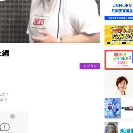
た編
エンタメ
たか？
よう
0