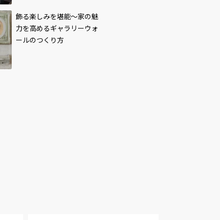
飾る楽しみを堪能～家の魅
力を高めるギャラリーウォ
ールのつくり方
「2月25日はブレイキ
ン！」1月6日(金) 夜10時
タワーレコード「NO
54分初回放送決定！
MUSIC, NO LIFE.」ポ
2023.01.05
0
ター意見広告シリーズ
2023.01.02
坂本龍一が登場！