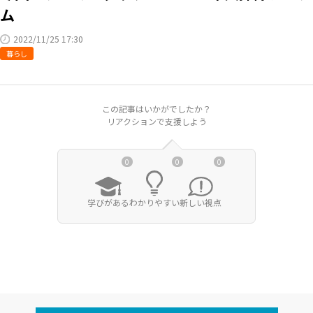
ム
RKB毎日ホールディングス
視聴データ取り扱いについて
2022/11/25 17:30
RKB毎日放送株式会社
著作権とリンク
暮らし
関連会社
利用者情報の外部送信について
この記事はいかがでしたか？
リアクションで支援しよう
0
0
0
学びがある
わかりやすい
新しい視点