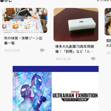
秋の味覚・体験ゾーン出
庭
展一覧
れ
博多大丸創業70周年祭開
端
2023.10.03
0
催！「鈴懸」など「人気
202
石
店×九州の食」限定コラ
2023.03.28
0
ボ商品も