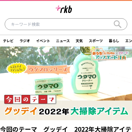
テレビ
ラジオ
イベント
ニュース
天気
スポーツ
暮らし
エ
ラジオ
テレビ
ニュース
イベント
暮らし
エンタメ
スポーツ
天気
シリーズ
ライター
SDGs
アナウンサー
投稿
ショッピング
SNS一覧
ご意見・お問い合わせ
スタジオ見学について
後援依頼申請について
採用情報について
今回のテーマ グッデイ 2022年大掃除アイテ
会社情報
サイトポリシー