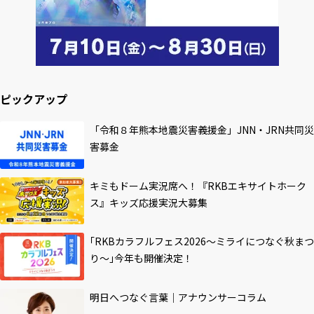
ピックアップ
「令和８年熊本地震災害義援金」JNN・JRN共同災
害募金
キミもドーム実況席へ！『RKBエキサイトホーク
ス』キッズ応援実況大募集
｢RKBカラフルフェス2026～ミライにつなぐ秋まつ
り～｣今年も開催決定！
明日へつなぐ言葉｜アナウンサーコラム