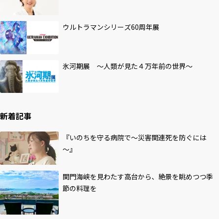
ウルトラマンシリーズ60周年展
氷河期展 ～人類が見た４万年前の世界～
新着記事
『いのちを守る病院で～災害関連死を防ぐには
～』
関門海峡を見わたす高台から、絶景を眺めつつ季
節の料理を