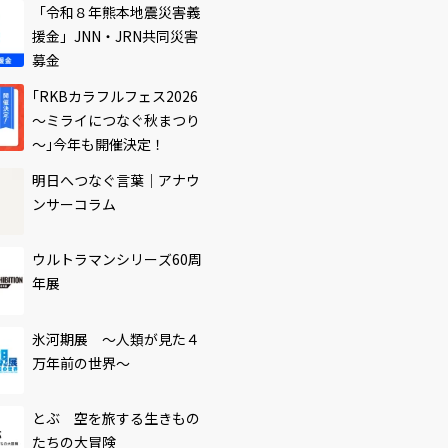
「令和８年熊本地震災害義
援金」JNN・JRN共同災害
募金
｢RKBカラフルフェス2026
～ミライにつなぐ秋まつり
～｣今年も開催決定！
明日へつなぐ言葉｜アナウ
ンサーコラム
ウルトラマンシリーズ60周
年展
氷河期展 ～人類が見た４
万年前の世界～
とぶ 空を旅する生きもの
たちの大冒険