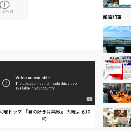
しい視点
新着記事
火曜ドラマ 『君の好きは無敵』 火曜よる10
時