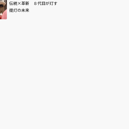
伝統×革新 ８代目が灯す
提灯の未来
「2月25日はブレイキ
ン！」1月6日(金) 夜10時
タワーレコード「NO