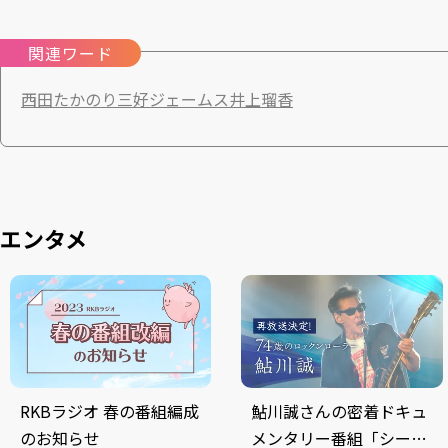
関連ワード
西田たかのり
三好ジェームス
井上瑠香
エンタメ
RKBラジオ 春の番組編成
鮎川誠さんの密着ドキュ
のお知らせ
メンタリー番組「シーナ