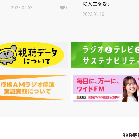
の人生を変えた100冊
像を追加したオリジナル
2023.02.03
0
版を2月10日（金）午前
2023.01.16
0
10時25分に放送
RKB