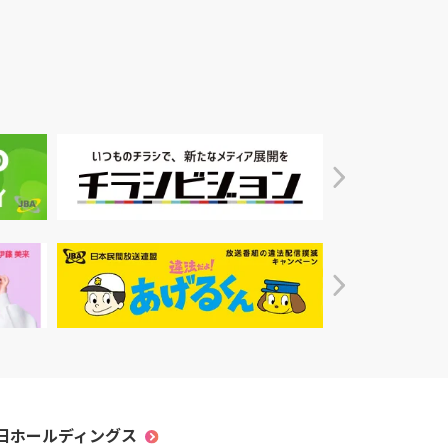
54分初回放送決定！
MUSIC, NO LIFE.」ポ
2023.01.05
0
ター意見広告シリーズ
2023.01.02
坂本龍一が登場！
毎日ホールディングス