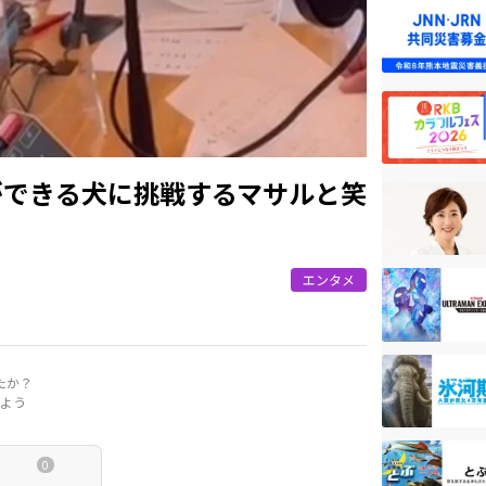
ができる犬に挑戦するマサルと笑
エンタメ
たか？
よう
0