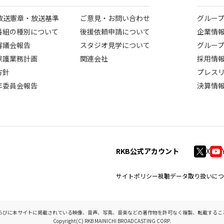
B放送憲章・放送基準
ご意見・お問い合わせ
グルー
番組の種別について
後援依頼申請について
企業情
審議会報告
スタジオ見学について
グルー
保護業務計画
関連会社
採用情
方針
プレス
年委員会報告
決算情
RKB公式アカウント
X
サイトポリシー
視聴データ取り扱いにつ
らびに本サイトに掲載されている映像、音声、写真、音楽などの著作物を許可なく複製、転載するこ
Copyright(C) RKB MAINICHI BROADCASTING CORP.