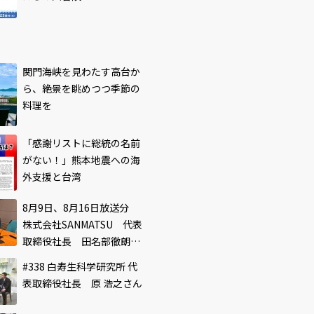
関門海峡を見わたす高台か
ら、絶景を眺めつつ季節の
料理を
「感謝リストに総統の名前
がない！」熊本地震への海
外支援と台湾
8月9日、8月16日放送分
株式会社SANMATSU 代表
取締役社長 田名部徹朗さ
ん
#338 白寿生科学研究所 代
表取締役社長 原 浩之さん