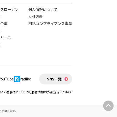
プスローガン
個人情報について
報
人権方針
プ企業
RKBコンプライアンス憲章
報
リリース
報
YouTube
radiko
SNS一覧
いて
著作権とリンク
利用者情報の外部送信について
とを禁じます。