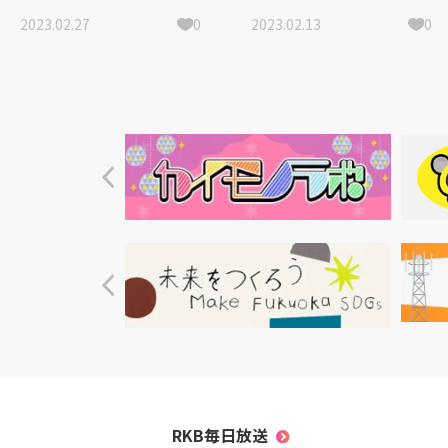
＆ロケッツ 鮎川誠と家
2023.02.27
0
2023.02.13
0
族が見た夢」反響を受け
再放送決定！
RKB毎日放送