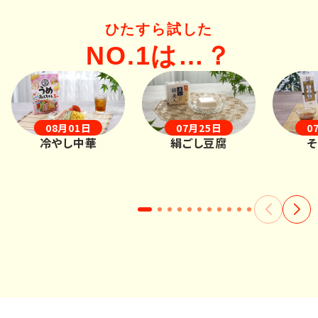
ひたすら試した
NO.1は…？
08月01日
07月25日
0
冷やし中華
絹ごし豆腐