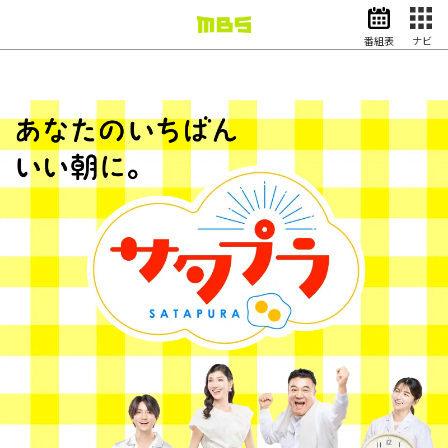
番組表
ナビ
情報・報道
バラエティ
ドラマ
アニメ
スポーツ
動画イズム
ニュース
天気・防災
イベント
映画
アナウンサー
グッズ
EN
検索
番組表