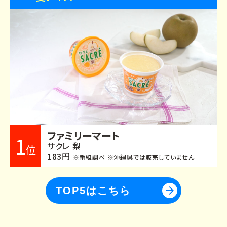
ファミリーマート
1
サクレ 梨
位
183円
※番組調べ ※沖縄県では販売していません
arrow_forward
TOP5はこちら