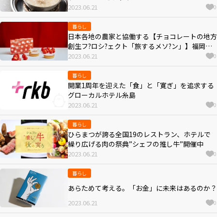
2023.06.21
0
暮らし
日本各地の農家と協働する【チョコレートの地方
創生フ?ロシ?ェクト「旅するメソ?ン」】福岡県
のあまおうスイーツか?登場
2023.06.21
0
暮らし
開業1周年を迎えた「食」と「寛ぎ」を追求する
グローカルホテル糸島
2023.06.21
0
暮らし
ひらまつが誇る全国19のレストラン、ホテルで
繰り広げる肉の祭典”シェフの推し牛”開催中
2023.06.21
0
暮らし
あらためて考える。「お金」に未来はあるのか？
2023.06.21
0