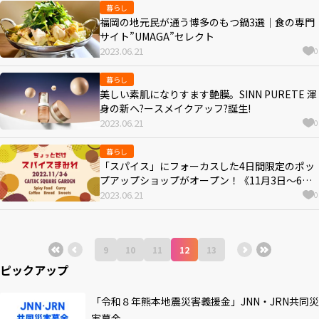
暮らし
福岡の地元民が通う博多のもつ鍋3選｜食の専門
サイト”UMAGA”セレクト
2023.06.21
0
暮らし
美しい素肌になりすます艶膜。SINN PURETE 渾
身の新ヘ?ースメイクアッフ?誕生!
2023.06.21
0
暮らし
「スパイス」にフォーカスした4日間限定のポッ
プアップショップがオープン！《11月3日～6日/
福岡市・中央区》
2023.06.21
0
9
10
11
12
13
ピックアップ
「令和８年熊本地震災害義援金」JNN・JRN共同災
害募金