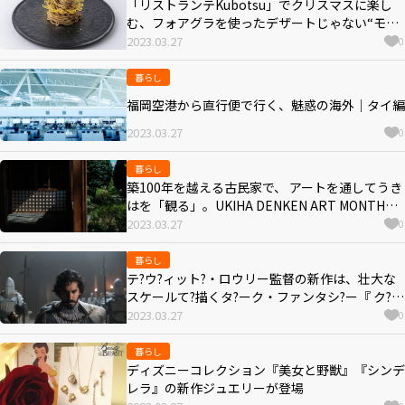
「リストランテKubotsu」でクリスマスに楽し
む、フォアグラを使ったデザートじゃない“モン
ブラン”
2023.03.27
0
暮らし
福岡空港から直行便で行く、魅惑の海外｜タイ編
2023.03.27
0
暮らし
築100年を越える古民家で、 アートを通してうき
はを「観る」。UKIHA DENKEN ART MONTH開
催！
2023.03.27
0
暮らし
テ?ウ?ィット?・ロウリー監督の新作は、壮大な
スケールて?描くタ?ーク・ファンタシ?ー『 ク?リ
ーン・ナイト』
2023.03.27
0
暮らし
ディズニーコレクション『美女と野獣』『シンデ
レラ』の新作ジュエリーが登場