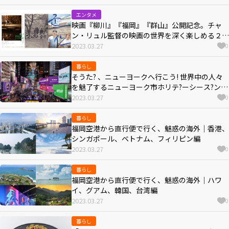
エンタメ
映画『柳川』『福岡』『群山』公開記念。チャ
ン・リュル監督の映画の世界を深く楽しめる２週
間
2023.03.27
0
暮らし
そうた? 、ニューヨークへ行こう! 世界中の人々
を魅了するニューヨーク市ホリテ?ーシース?ンの
情報をお届け
2023.03.27
0
暮らし
福岡空港から直行便で行く、魅惑の海外｜香港、
シンガポール、ベトナム、フィリピン編
2023.03.27
0
暮らし
福岡空港から直行便で行く、魅惑の海外｜ハワ
イ、グアム、韓国、台湾編
2023.03.27
0
暮らし