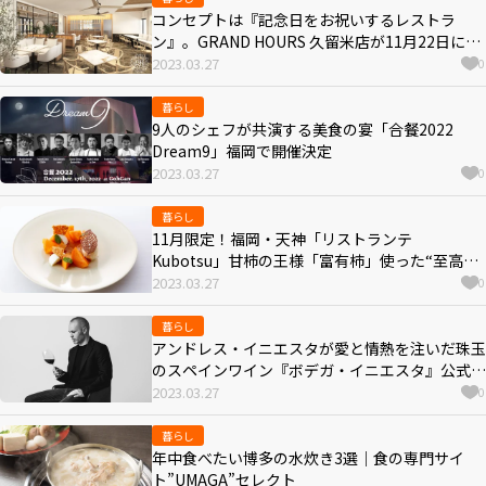
コンセプトは『記念日をお祝いするレストラ
ン』。GRAND HOURS 久留米店が11月22日にオ
ープン！
2023.03.27
0
暮らし
9人のシェフが共演する美食の宴「合餐2022
Dream9」福岡で開催決定
2023.03.27
0
暮らし
11月限定！福岡・天神「リストランテ
Kubotsu」甘柿の王様「富有柿」使った“至高の
柿スイーツ”
2023.03.27
0
暮らし
アンドレス・イニエスタが愛と情熱を注いだ珠玉
のスペインワイン『ボデガ・イニエスタ』公式オ
ンラインショップがオープン！
2023.03.27
0
暮らし
年中食べたい博多の水炊き3選｜食の専門サイ
ト”UMAGA”セレクト