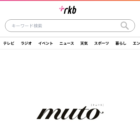
テレビ
ラジオ
イベント
ニュース
天気
スポーツ
暮らし
エ
ラジオ
テレビ
ニュース
イベント
暮らし
エンタメ
スポーツ
天気
シリーズ
ライター
SDGs
アナウンサー
投稿
ショッピング
SNS一覧
ご意見・お問い合わせ
スタジオ見学について
後援依頼申請について
採用情報について
会社情報
サイトポリシー