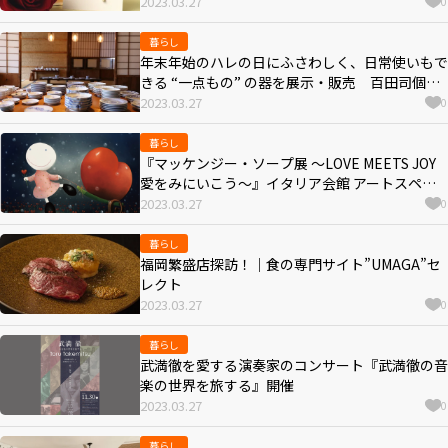
2023.03.27
0
暮らし
年末年始のハレの日にふさわしく、日常使いもで
きる “一点もの” の器を展示・販売 百田司個展
『年越しのうつわ』開催
2023.03.27
0
暮らし
『マッケンジー・ソープ展 ～LOVE MEETS JOY
愛をみにいこう～』イタリア会館 アートスペー
スギャラリーSPAZIOで開催！
2023.03.27
0
暮らし
福岡繁盛店探訪！｜食の専門サイト”UMAGA”セ
レクト
2023.03.27
0
暮らし
武満徹を愛する演奏家のコンサート『武満徹の音
楽の世界を旅する』開催
2023.03.27
0
暮らし