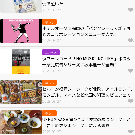
俣で泣いた
2023.03.27
0
暮らし
ホテルオークラ福岡の「バンクシーって誰？展」
とのコラボレーションメニューが人気！
2023.03.27
0
エンタメ
タワーレコード「NO MUSIC, NO LIFE.」ポスタ
ー意見広告シリーズに坂本龍一が登場！
2023.03.27
0
暮らし
ヒルトン福岡シーホークが北欧、アイルランド、
モンゴル、スイスなど北国の料理をビュフェで開
催！
2023.03.27
0
暮らし
USEUM SAGA 第4弾は「佐賀の梶原シェフ」と
「岩手の佐々木シェフ」による饗宴
2023.03.27
0