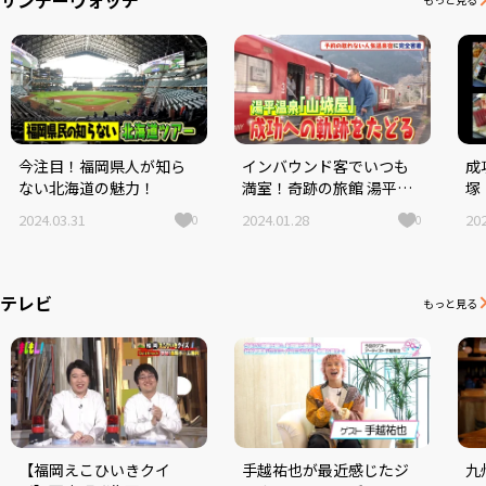
今注目！福岡県人が知ら
インバウンド客でいつも
成
ない北海道の魅力！
満室！奇跡の旅館 湯平温
塚
泉「山城屋」成功への軌
郎
2024.03.31
2024.01.28
202
0
0
跡をたどる！
テレビ
もっと見る
【福岡えこひいきクイ
手越祐也が最近感じたジ
九