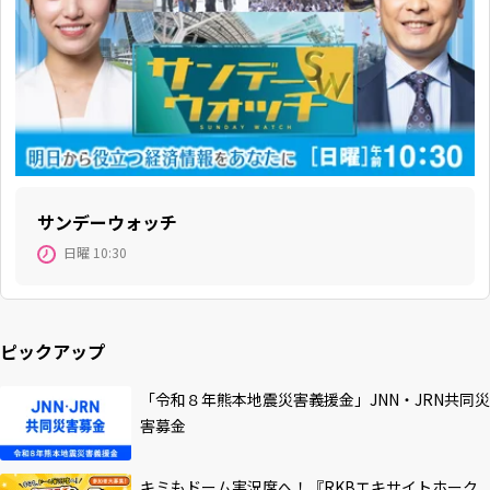
サンデーウォッチ
日曜 10:30
ピックアップ
「令和８年熊本地震災害義援金」JNN・JRN共同災
害募金
キミもドーム実況席へ！『RKBエキサイトホーク