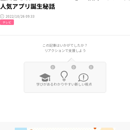
人気アプリ誕生秘話
RKB毎日ホールディングス
視聴データ取り扱いについて
2022/10/26 09:33
RKB毎日放送株式会社
著作権とリンク
テレビ
関連会社
利用者情報の外部送信について
この記事はいかがでしたか？
リアクションで支援しよう
0
0
0
学びがある
わかりやすい
新しい視点