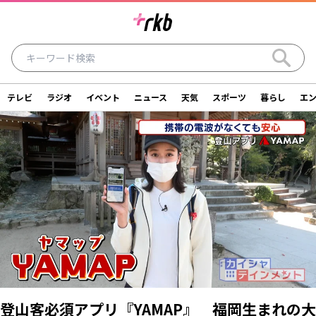
テレビ
ラジオ
イベント
ニュース
天気
スポーツ
暮らし
エ
ラジオ
テレビ
ニュース
イベント
暮らし
エンタメ
スポーツ
天気
シリーズ
ライター
SDGs
アナウンサー
投稿
ショッピング
SNS一覧
ご意見・お問い合わせ
スタジオ見学について
後援依頼申請について
採用情報について
登山客必須アプリ『YAMAP』 福岡生まれの大
会社情報
サイトポリシー