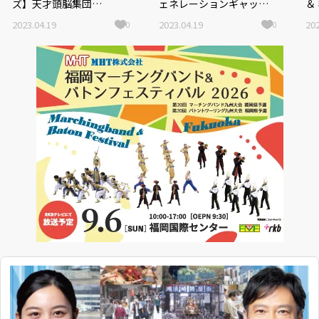
ズ】天才頭脳集団
ェネレーションギャップ
＆
「QuizKnock」×福岡タ
など違和感を覚える常識
2023.04.19
2023.04.19
202
0
0
レントチーム
を語る