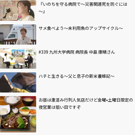
『いのちを守る病院で～災害関連死を防ぐには
～』
サメ食べよう～未利用魚のアップサイクル～
#339 九州大学病院 病院長 中島 康晴さん
ハチと生きる～父と息子の新米養蜂記～
お昼は激混み行列人気店だけど金曜•土曜日限定の
夜営業は狙い目ですぞ