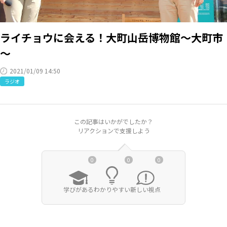
RKB毎日ホールディングス
視聴データ取り扱いについて
RKB毎日放送株式会社
著作権とリンク
ライチョウに会える！大町山岳博物館～大町市
関連会社
利用者情報の外部送信について
～
2021/01/09 14:50
ラジオ
この記事はいかがでしたか？
リアクションで支援しよう
0
0
0
学びがある
わかりやすい
新しい視点