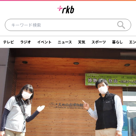
テレビ
ラジオ
イベント
ニュース
天気
スポーツ
暮らし
エ
ラジオ
テレビ
ニュース
イベント
暮らし
エンタメ
スポーツ
天気
シリーズ
ライター
SDGs
アナウンサー
投稿
ショッピング
SNS一覧
ご意見・お問い合わせ
スタジオ見学について
後援依頼申請について
採用情報について
会社情報
サイトポリシー