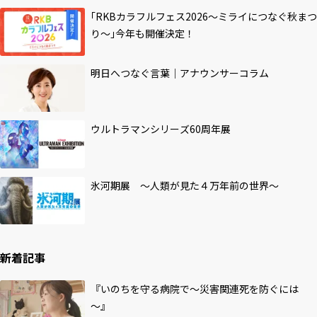
｢RKBカラフルフェス2026～ミライにつなぐ秋まつ
り～｣今年も開催決定！
明日へつなぐ言葉｜アナウンサーコラム
ウルトラマンシリーズ60周年展
氷河期展 ～人類が見た４万年前の世界～
新着記事
『いのちを守る病院で～災害関連死を防ぐには
～』