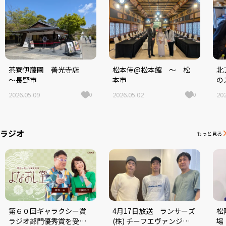
茶寮伊藤園 善光寺店
松本侍@松本館 ～ 松
北
～長野市
本市
の
ト
2026.05.09
2026.05.02
202
0
0
レ
ラジオ
もっと見る
第６０回ギャラクシー賞
4月17日放送 ランサーズ
松
ラジオ部門優秀賞を受賞
(株) チーフエヴァンジェ
場