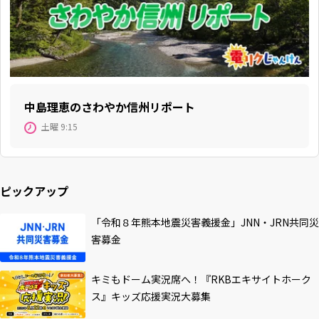
中島理恵のさわやか信州リポート
土曜 9:15
ピックアップ
「令和８年熊本地震災害義援金」JNN・JRN共同災
害募金
キミもドーム実況席へ！『RKBエキサイトホーク
ス』キッズ応援実況大募集