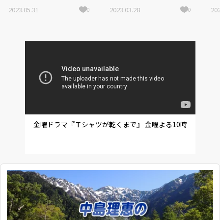
『仲谷一志（なかたにひ
リストオフィサー 根岸泰
2023.05.31
2023.03.28
202
0
0
とし）・下田文代（しも
之さん
だふみよ）の よなおし堂
（どう）』
金曜ドラマ『Ｔシャツが乾くまで』 金曜よる10時