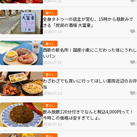
2026.07.21
0
暮らし
全身タトゥーの店主が営む、15時から昼飲みで
きる「庶民の酒場 大富豪」
2026.07.16
1
暮らし
西新の新名所！国産小麦にこだわった体にうれし
いパン
2026.07.15
0
暮らし
わざわざでも買いに行ってほしい薬院近辺のお弁
当
2026.07.12
0
暮らし
飲み放題120分付きでなんと税込4,000円って！
今時この価格は安すぎでしょ。
2026.07.10
0
暮らし