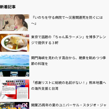
新着記事
『いのちを守る病院で～災害関連死を防ぐには
～』
東京で話題の「ちゃん系ラーメン」を博多アレン
ジで提供する３軒
関門海峡を見わたす高台から、絶景を眺めつつ季
節の料理を
「感謝リストに総統の名前がない！」熊本地震へ
の海外支援と台湾
開業25周年の夏のユニバーサル・スタジオ・ジャ