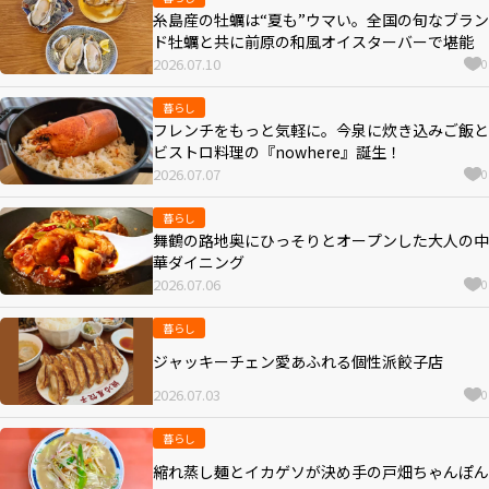
糸島産の牡蠣は“夏も”ウマい。全国の旬なブラン
ド牡蠣と共に前原の和風オイスターバーで堪能
2026.07.10
0
暮らし
フレンチをもっと気軽に。今泉に炊き込みご飯と
ビストロ料理の『nowhere』誕生！
2026.07.07
0
暮らし
舞鶴の路地奥にひっそりとオープンした大人の中
華ダイニング
2026.07.06
0
暮らし
ジャッキーチェン愛あふれる個性派餃子店
2026.07.03
0
暮らし
縮れ蒸し麺とイカゲソが決め手の戸畑ちゃんぽん