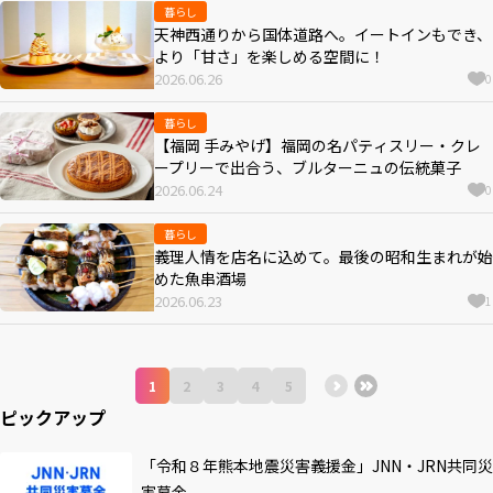
暮らし
天神西通りから国体道路へ。イートインもでき、
より「甘さ」を楽しめる空間に！
2026.06.26
0
暮らし
【福岡 手みやげ】福岡の名パティスリー・クレ
ープリーで出合う、ブルターニュの伝統菓子
2026.06.24
0
暮らし
義理人情を店名に込めて。最後の昭和生まれが始
めた魚串酒場
2026.06.23
1
1
2
3
4
5
ピックアップ
「令和８年熊本地震災害義援金」JNN・JRN共同災
害募金