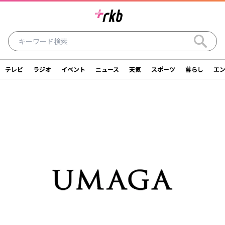
テレビ
ラジオ
イベント
ニュース
天気
スポーツ
暮らし
エ
ラジオ
テレビ
ニュース
イベント
暮らし
エンタメ
スポーツ
天気
シリーズ
ライター
SDGs
アナウンサー
投稿
ショッピング
SNS一覧
ご意見・お問い合わせ
スタジオ見学について
後援依頼申請について
採用情報について
会社情報
サイトポリシー