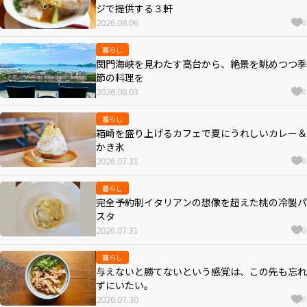
ジで提供する３軒
2026.08.06
0
暮らし
関門海峡を見わたす高台から、絶景を眺めつつ季
節の料理を
2026.08.03
0
暮らし
箱崎を盛り上げるカフェで夏にうれしいカレー＆
かき氷
2026.07.31
0
暮らし
完全予約制イタリアンの想像を超えた桃の冷製パ
スタ
2026.07.31
0
暮らし
与えないと勝てないという感覚は、この先も忘れ
ずにいたい。
2026.07.30
0