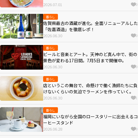
2026.07.01
0
暮らし
佐賀県最古の酒蔵が進化。全面リニューアルした
「佐嘉酒造」を徹底レポ！
2026.06.30
0
暮らし
ビールと音楽とアート。天神のど真ん中で、街の
景色が変わる17日間。7月5日まで開催中。
2026.06.30
0
暮らし
店というこの舞台で、命懸けで働く漁師たちに負
けないくらいの気迫でラーメンを作っていく。
2026.06.30
1
暮らし
福岡にいながら全国のロースタリーに出会えるコ
ーヒースタンド
2026.06.28
0