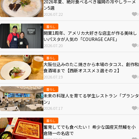
2026年夏、絶対食べるべき福岡の冷やしラーメ
ン5選
2026.07.22
0
暮らし
開業1周年、アメリカ大好きな店主が作る美味し
いパスタが人気の「COURAGE CAFE」
2026.07.20
0
暮らし
大阪仕込みのたこ焼きから本場のタコス、創作和
食酒場まで【西新オススメ３選その２】
2026.07.19
0
暮らし
未来の料理人を育てる学生レストラン「プランタ
ン」
2026.07.17
0
暮らし
奮発してでも食べたい！ 希少な国産天然鰻を小
倉随一の名店で