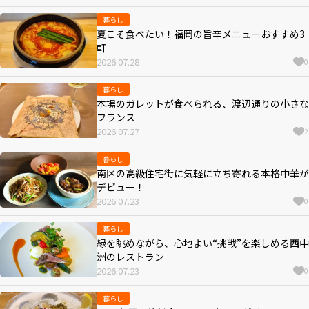
暮らし
夏こそ食べたい！福岡の旨辛メニューおすすめ3
軒
2026.07.28
0
暮らし
本場のガレットが食べられる、渡辺通りの小さな
フランス
2026.07.27
2
暮らし
南区の高級住宅街に気軽に立ち寄れる本格中華が
デビュー！
2026.07.23
0
暮らし
緑を眺めながら、心地よい“挑戦”を楽しめる西中
洲のレストラン
2026.07.23
0
暮らし