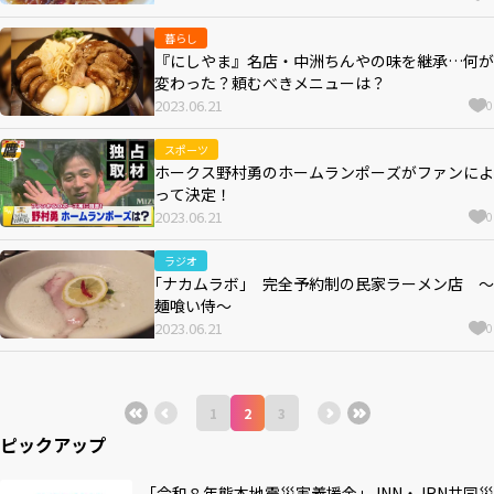
暮らし
『にしやま』名店・中洲ちんやの味を継承…何が
変わった？頼むべきメニューは？
2023.06.21
0
スポーツ
ホークス野村勇のホームランポーズがファンによ
って決定！
2023.06.21
0
ラジオ
｢ナカムラボ｣ 完全予約制の民家ラーメン店 ～
麺喰い侍～
2023.06.21
0
1
2
3
ピックアップ
「令和８年熊本地震災害義援金」JNN・JRN共同災