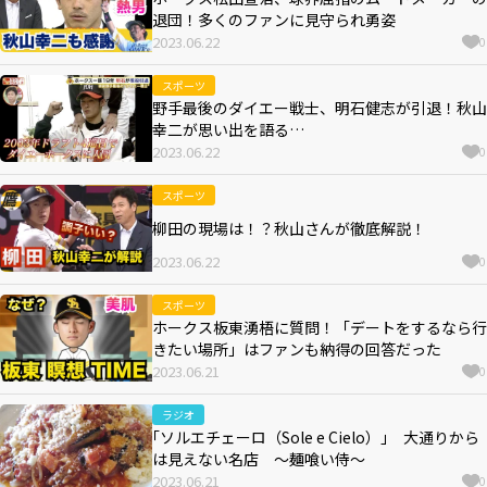
退団！多くのファンに見守られ勇姿
2023.06.22
0
スポーツ
野手最後のダイエー戦士、明石健志が引退！秋山
幸二が思い出を語る…
2023.06.22
0
スポーツ
柳田の現場は！？秋山さんが徹底解説！
2023.06.22
0
スポーツ
ホークス板東湧梧に質問！「デートをするなら行
きたい場所」はファンも納得の回答だった
2023.06.21
0
ラジオ
｢ソルエチェーロ（Sole e Cielo）｣ 大通りから
は見えない名店 ～麺喰い侍～
2023.06.21
0