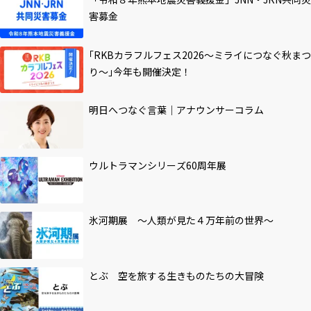
害募金
｢RKBカラフルフェス2026～ミライにつなぐ秋まつ
り～｣今年も開催決定！
明日へつなぐ言葉｜アナウンサーコラム
ウルトラマンシリーズ60周年展
氷河期展 ～人類が見た４万年前の世界～
とぶ 空を旅する生きものたちの大冒険