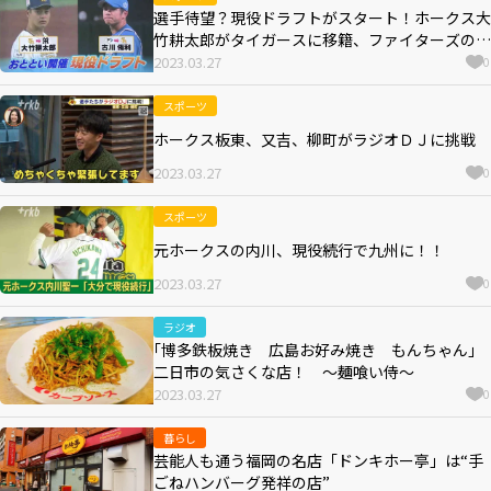
選手待望？現役ドラフトがスタート！ホークス大
竹耕太郎がタイガースに移籍、ファイターズの古
川侑利がホークスに加入
2023.03.27
0
スポーツ
ホークス板東、又吉、柳町がラジオＤＪに挑戦
2023.03.27
0
スポーツ
元ホークスの内川、現役続行で九州に！！
2023.03.27
0
ラジオ
｢博多鉄板焼き 広島お好み焼き もんちゃん｣
二日市の気さくな店！ ～麺喰い侍～
2023.03.27
0
暮らし
芸能人も通う福岡の名店「ドンキホー亭」は“手
ごねハンバーグ発祥の店”