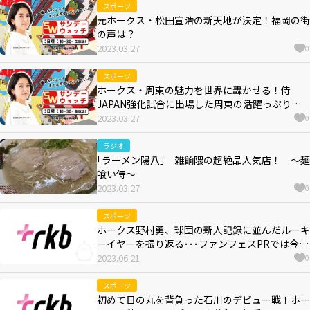
スポーツ
元ホークス・松田宣浩の新天地が決定！福岡の街
の声は？
2023.03.27
0
スポーツ
ホークス・周東の魅力を世界に轟かせる！侍
JAPAN強化試合に出場した周東の活躍っぷりに
注目
2023.03.27
0
ラジオ
｢ラーメン陽八｣ 雑餉隈の超絶品人気店！ ～麺
喰い侍～
2023.03.27
0
スポーツ
ホークス野村勇、球団の新人記録に並んだルーキ
ーイヤーを振り返る･･･ファンフェスPRでは今
宮・周東・板東らとともに学ラン姿に！！
2023.06.21
0
スポーツ
初めて日の丸を背負った石川のデビュー戦！ホー