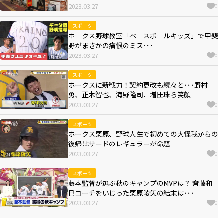
2023.03.27
0
スポーツ
ホークス野球教室「ベースボールキッズ」で甲斐
野がまさかの痛恨のミス･･･
2023.03.27
0
スポーツ
ホークスに新戦力！契約更改も続々と･･･野村
勇、正木智也、海野隆司、増田珠ら笑顔
2023.03.27
0
スポーツ
ホークス栗原、野球人生で初めての大怪我からの
復帰はサードのレギュラーが命題
2023.03.27
0
スポーツ
藤本監督が選ぶ秋のキャンプのMVPは？ 斉藤和
巳コーチをいじった栗原陵矢の結末は･･･
2023.03.27
0