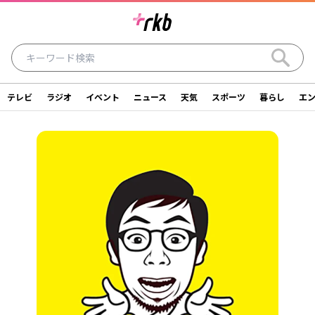
テレビ
ラジオ
イベント
ニュース
天気
スポーツ
暮らし
エ
ラジオ
テレビ
ニュース
イベント
暮らし
エンタメ
スポーツ
天気
シリーズ
ライター
SDGs
アナウンサー
投稿
ショッピング
SNS一覧
ご意見・お問い合わせ
スタジオ見学について
後援依頼申請について
採用情報について
会社情報
サイトポリシー