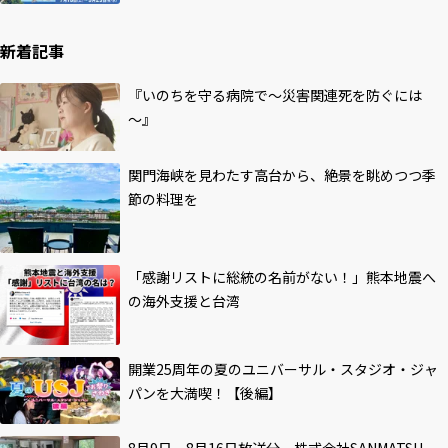
新着記事
『いのちを守る病院で～災害関連死を防ぐには
～』
関門海峡を見わたす高台から、絶景を眺めつつ季
節の料理を
「感謝リストに総統の名前がない！」熊本地震へ
の海外支援と台湾
開業25周年の夏のユニバーサル・スタジオ・ジャ
パンを大満喫！【後編】