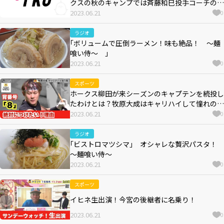
クスの秋のキャンプでは斉藤和巳投手コーチの好
感度が下がる？？
2023.06.21
0
ラジオ
｢ボリュームで圧倒ラーメン！味も絶品！ ～麺
喰い侍～ ｣
2023.06.21
0
スポーツ
ホークス柳田が来シーズンのキャプテンを続投し
たわけとは？牧原大成はキャリハイして憧れの背
番号を受け継ぐ…？
2023.06.21
0
ラジオ
｢ビストロマツシマ｣ オシャレな贅沢パスタ！
～麺喰い侍～
2023.06.21
0
スポーツ
イヒネ生出演！今宮の後継者に名乗り！
2023.06.21
0