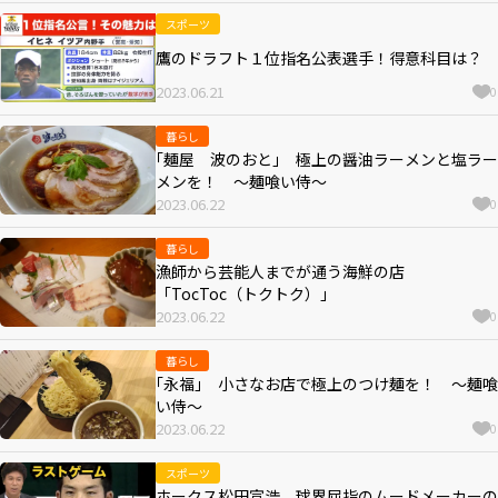
スポーツ
鷹のドラフト１位指名公表選手！得意科目は？
2023.06.21
0
暮らし
｢麺屋 波のおと｣ 極上の醤油ラーメンと塩ラー
メンを！ ～麺喰い侍～
2023.06.22
0
暮らし
漁師から芸能人までが通う海鮮の店
「TocToc（トクトク）」
2023.06.22
0
暮らし
｢永福｣ 小さなお店で極上のつけ麺を！ ～麺喰
い侍～
2023.06.22
0
スポーツ
ホークス松田宣浩、球界屈指のムードメーカーの