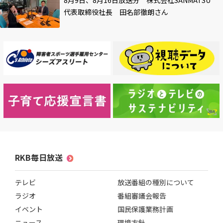
8月9日、8月16日放送分 株式会社SANMATSU
代表取締役社長 田名部徹朗さん
RKB毎日放送
テレビ
放送番組の種別について
ラジオ
番組審議会報告
イベント
国民保護業務計画
ニュース
環境方針